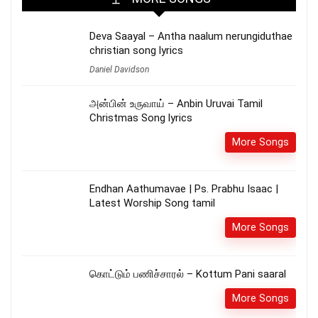
Deva Saayal – Antha naalum nerungiduthae
christian song lyrics
Daniel Davidson
அன்பின் உருவாய் – Anbin Uruvai Tamil
Christmas Song lyrics
More Songs
Endhan Aathumavae | Ps. Prabhu Isaac |
Latest Worship Song tamil
More Songs
கொட்டும் பணிச்சாரல் – Kottum Pani saaral
More Songs