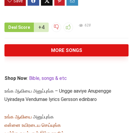
Save
628
+4
Deal Score
MORE SONGS
Shop Now
:
Bible, songs & etc
உங்க ஆவியை அனுப்புங்க – Ungge aaviye Anupengge
Uyiradaya Vendumae lyrics Gersson edinbaro
உங்க ஆவியை
அனுப்புங்க
என்னை உயிரடைய செய்யுங்க