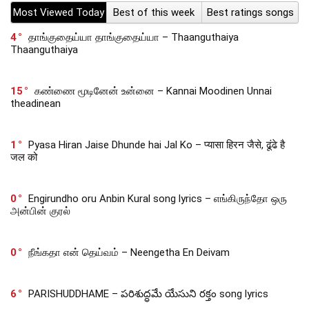
Most Viewed Today
Best of this week
Best ratings songs
4
தாங்குதைய்யா தாங்குதைய்யா – Thaanguthaiya
Thaanguthaiya
15
கண்ணை மூடினேன் உன்னை – Kannai Moodinen Unnai
theadinean
1
Pyasa Hiran Jaise Dhunde hai Jal Ko – प्यासा हिरन जैसे, ढूंढे है
जल को
0
Engirundho oru Anbin Kural song lyrics – எங்கிருந்தோ ஒரு
அன்பின் குரல்
0
நீங்கதா என் தெய்வம் – Neengetha En Deivam
6
PARISHUDDHAME – పరిశుద్ధమే యేసుని రక్తం song lyrics