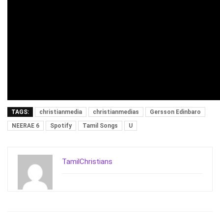
TAGS:
christianmedia
christianmedias
Gersson Edinbaro
NEERAE 6
Spotify
Tamil Songs
U
TamilChristians