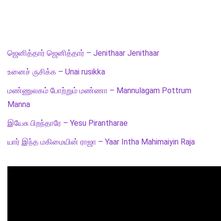
ஜெனித்தார் ஜெனித்தார் – Jenithaar Jenithaar
உனைச் ருசிக்க – Unai rusikka
மண்ணுலகம் போற்றும் மண்ணா – Mannulagam Pottrum
Manna
இயேசு பிறந்தாரே – Yesu Pirantharae
யார் இந்த மகிமையின் ராஜா – Yaar Intha Mahimaiyin Raja