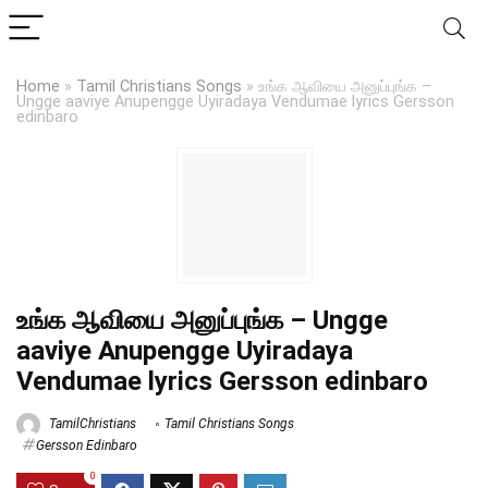
Home
»
Tamil Christians Songs
»
உங்க ஆவியை அனுப்புங்க –
Ungge aaviye Anupengge Uyiradaya Vendumae lyrics Gersson
edinbaro
உங்க ஆவியை அனுப்புங்க – Ungge
aaviye Anupengge Uyiradaya
Vendumae lyrics Gersson edinbaro
TamilChristians
Tamil Christians Songs
Gersson Edinbaro
0