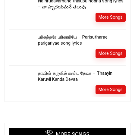
Na hrudayamane thalupu nodha song lyrics
– నా హృదయమనే తలుపు
More Songs
பரிசுத்தரே பரிகாரியே – Parisutharae
parigariyae song lyrics
More Songs
தாயின் கருவில் கண்ட தேவா – Thaayin
Karuvil Kanda Devaa
More Songs
MORE SONGS