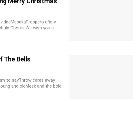
ng Merry Christmas
avidadMasakaProspero año y
Sabula Chorus:We wish you a
f The Bells
seem to sayThrow cares away
young and oldMeek and the bold