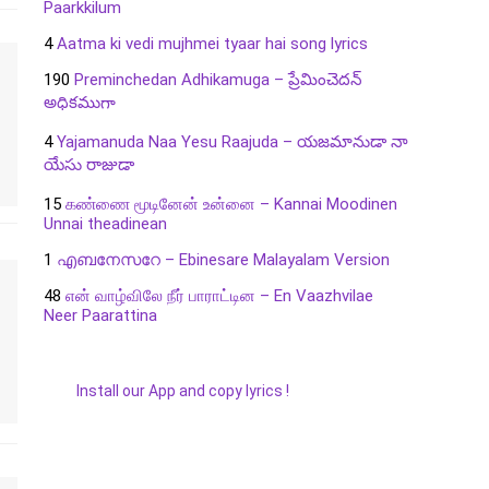
Paarkkilum
4
Aatma ki vedi mujhmei tyaar hai song lyrics
190
Preminchedan Adhikamuga – ప్రేమించెదన్
అధికముగా
4
Yajamanuda Naa Yesu Raajuda – యజమానుడా నా
యేసు రాజుడా
15
கண்ணை மூடினேன் உன்னை – Kannai Moodinen
Unnai theadinean
1
എബനേസറേ – Ebinesare Malayalam Version
48
என் வாழ்விலே நீர் பாராட்டின – En Vaazhvilae
Neer Paarattina
Install our App and copy lyrics !