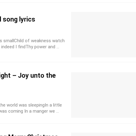
l song lyrics
 is smallChild of weakness watch
w indeed I findThy power and ...
night – Joy unto the
the world was sleepingIn a little
as coming In a manger we ...