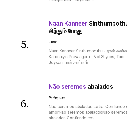
Naan Kanneer
Sinthumpothu
சிந்தும் போது
Tamil
Naan Kanneer Sinthumpothu - நான் கண்ணீ
Karunaiyin Pravaagam - Vol 3Lyrics, Tun
Joyson நான் கண்ணீர் ...
Não seremos
abalados
Portuguese
Não seremos abalados Letra: Confiando
amorNão seremos abaladosNão seremos
abalados Confiando em ...