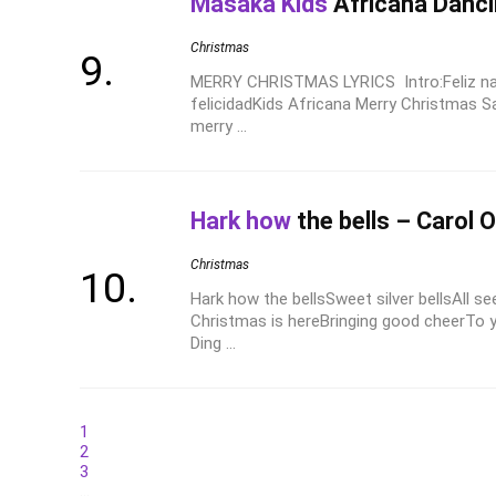
Masaka Kids
Africana Danci
Christmas
MERRY CHRISTMAS LYRICS Intro:Feliz n
felicidadKids Africana Merry Christmas 
merry ...
Hark how
the bells – Carol O
Christmas
Hark how the bellsSweet silver bellsAll 
Christmas is hereBringing good cheerTo 
Ding ...
1
2
3
…