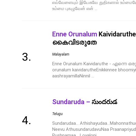
எவ்வேளையும் இயேசுவே துதிகளால் உம்மையே
உம்மை புகழுவேன் என் ...
Enne Orunalum
Kaividaruth
കൈവിടരുതേ
Malayalam
Enne Orunalum Kaividaruthe - എന്നെ
orunalum kaividarutheEnikkinnee bhoomiyi
aashrayamillaNinnil ...
Sundaruda –
సుందరుడ
Telugu
Sundarudaa… Athishayudaa…Mahonnathuda
Neevu AthusundarudavuNaa Praanapriyu
Pushpamaa… Loyaloni ...