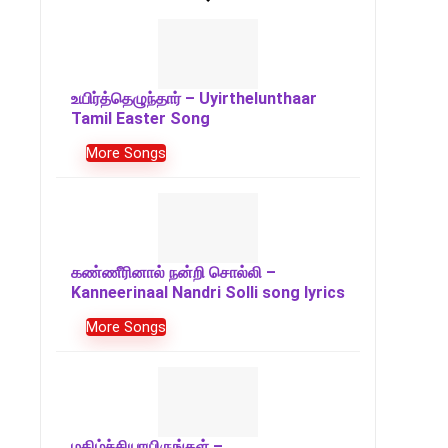
உயிர்த்தெழுந்தார் – Uyirthelunthaar
Tamil Easter Song
More Songs
கண்ணீரினால் நன்றி சொல்லி –
Kanneerinaal Nandri Solli song lyrics
More Songs
மகிழ்ச்சியாயிருங்கள் –