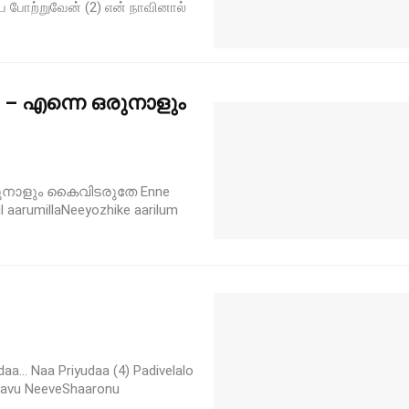
 போற்றுவேன் (2) என் நாவினால்
e – എന്നെ ഒരുനാളും
 ഒരുനാളും കൈവിടരുതേ Enne
l aarumillaNeeyozhike aarilum
a… Naa Priyudaa (4) Padivelalo
davu NeeveShaaronu