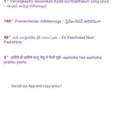
1
Perungkaatru veesinalum Kadal konthalithalum song lyrics
– பெருங் காற்று வீசினாலும்
190
Preminchedan Adhikamuga – ప్రేమించెదన్ అధికముగా
48
என் வாழ்விலே நீர் பாராட்டின – En Vaazhvilae Neer
Paarattina
2
आशिषे ही आशिषे प्रभु येशु में मिली मुझे -aashishe hee aashishe
prabhu yeshu
Install our App and copy lyrics !