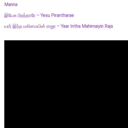
Manna
இயேசு பிறந்தாரே – Yesu Pirantharae
யார் இந்த மகிமையின் ராஜா – Yaar Intha Mahimaiyin Raja