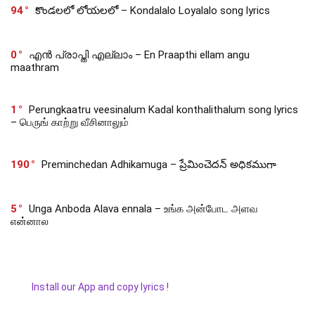
94
కొండలలో లోయలలో – Kondalalo Loyalalo song lyrics
0
എൻ പ്രാപ്തി എല്ലാം – En Praapthi ellam angu
maathram
1
Perungkaatru veesinalum Kadal konthalithalum song lyrics
– பெருங் காற்று வீசினாலும்
190
Preminchedan Adhikamuga – ప్రేమించెదన్ అధికముగా
5
Unga Anboda Alava ennala – உங்க அன்போட அளவ
என்னால
Install our App and copy lyrics !