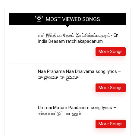
MOST VIEWED SONGS
என் இந்தியா தேசம் இரட்சிக்கப்படணும்- En
India Deasam ratchiakapadanum
More Songs
Naa Pranama Naa Dhaivama song lyrics –
నా ప్రాణమా నా దైవమా
More Songs
Ummai Matum Paadanum song lyrics –
உம்மை மட்டும் பாடணும்
More Songs