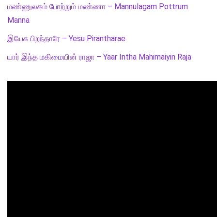
மண்ணுலகம் போற்றும் மண்ணா – Mannulagam Pottrum
Manna
இயேசு பிறந்தாரே – Yesu Pirantharae
யார் இந்த மகிமையின் ராஜா – Yaar Intha Mahimaiyin Raja