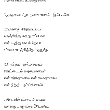
உந்தன் நாமம் உயர்த்துவேன்
ஆராதனை ஆராதனை உமக்கே இயேசுவே
மானானது நீரோடையை
வாஞ்சித்து கதறுமாப்போல
என் ஆத்துமாவும் தேவா
உம்மை வாஞ்சித்தே கதறுதே
நீரே எந்தன் கன்மலையும்
கோட்டையும் அரனுமானவர்
என் சந்தோஷமே என் சமாதானமே
என் நித்திய நம்பிக்கையே
பரலோகில் உம்மை அல்லால்
எனக்கு யாருண்டு இயேசுவே