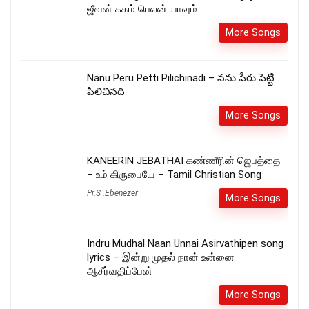
ஜீவன் சுகம் பெலன் யாவும்
More Songs
Nanu Peru Petti Pilichinadi – నను పేరు పెట్టి
పిలిచినది
More Songs
KANEERIN JEBATHAI கண்ணீரின் ஜெபத்தை
– உம் கிருபையே – Tamil Christian Song
Pr.S .Ebenezer
More Songs
Indru Mudhal Naan Unnai Asirvathipen song
lyrics – இன்று முதல் நான் உன்னை
ஆசீர்வதிப்பேன்
More Songs