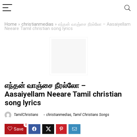
Home
»
christianmedias
»
எந்தன் வாஞ்சை நீரல்லோ – Aasaiyellam
Neeare Tamil christian song lyrics
எந்தன் வாஞ்சை நீரல்லோ –
Aasaiyellam Neeare Tamil christian
song lyrics
TamilChristians
christianmedias
,
Tamil Christians Songs
0
Save