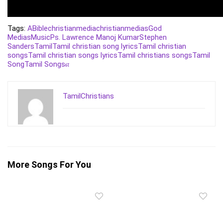
Tags:
A
Bible
christianmedia
christianmedias
God
Medias
Music
Ps. Lawrence Manoj Kumar
Stephen
Sanders
Tamil
Tamil christian song lyrics
Tamil christian
songs
Tamil christian songs lyrics
Tamil christians songs
Tamil
Song
Tamil Songs
எ
TamilChristians
More Songs For You