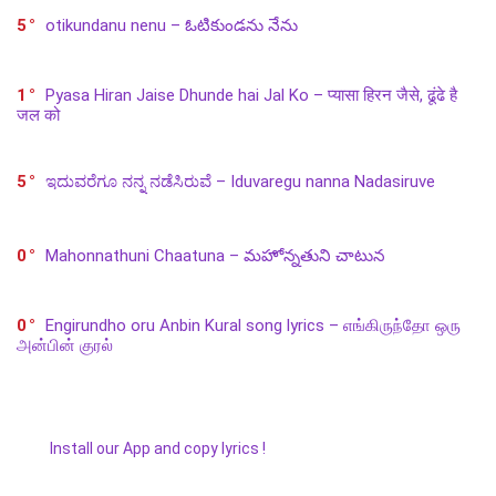
5
otikundanu nenu – ఓటికుండను నేను
1
Pyasa Hiran Jaise Dhunde hai Jal Ko – प्यासा हिरन जैसे, ढूंढे है
जल को
5
ಇದುವರೆಗೂ ನನ್ನ ನಡೆಸಿರುವೆ – Iduvaregu nanna Nadasiruve
0
Mahonnathuni Chaatuna – మహోన్నతుని చాటున
0
Engirundho oru Anbin Kural song lyrics – எங்கிருந்தோ ஒரு
அன்பின் குரல்
Install our App and copy lyrics !