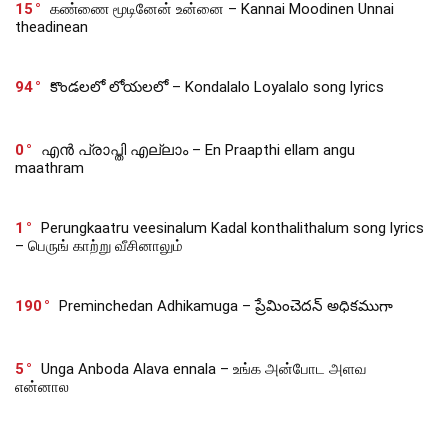
15
கண்ணை மூடினேன் உன்னை – Kannai Moodinen Unnai
theadinean
94
కొండలలో లోయలలో – Kondalalo Loyalalo song lyrics
0
എൻ പ്രാപ്തി എല്ലാം – En Praapthi ellam angu
maathram
1
Perungkaatru veesinalum Kadal konthalithalum song lyrics
– பெருங் காற்று வீசினாலும்
190
Preminchedan Adhikamuga – ప్రేమించెదన్ అధికముగా
5
Unga Anboda Alava ennala – உங்க அன்போட அளவ
என்னால