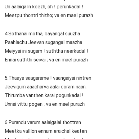
Un aalaigalin keezh, oh ! perunkadal !
Meetpu thontri thitho; va en mael purazh
4.Sothanai motha, bayangal suuzha
Paahlachu Jeevan sugangal maazha
Meiyyai ini sugam ! suththa neerkadal !
Ennai suththi seivai ; va en mael purazh
5.Thaaya saagarame ! vaangaiyai nintren
Jeevigum aaacharya aalai ooram naan,
Thirumba vanthen karai pogunkadal !
Unnai vittu pogen ; va en mael purazh
6.Purandu varum aalaigalai thottren
Meetka valllon ennum eraichal keaten