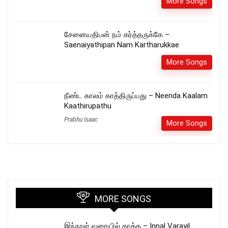
More Songs
சேனையதிபன் நம் கர்த்தருக்கே –
Saenaiyathipan Nam Kartharukkae
More Songs
நீண்ட காலம் காத்திருப்பது – Neenda Kaalam
Kaathirupathu
Prabhu Isaac
More Songs
MORE SONGS
இந்நாள் வரையில் காத்த – Innal Varayil