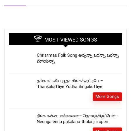
MOST VIEWED SONGS
Christmas Folk Song అన్నన్నా ఓరన్నా ఓరన్నా
మాయన్నా
தங்க கட்டியே யூதா சிங்கக்குட்டியே –
Thankakattiye Yudha Singakuttiye
More Songs
நீங்க என்ன பாக்கலைனா தொலஞ்சிருப்பேன் -
Neenga enna pakalana tholanji irupen