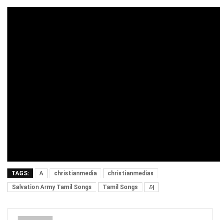
TAGS:
A
christianmedia
christianmedias
Salvation Army Tamil Songs
Tamil Songs
அ