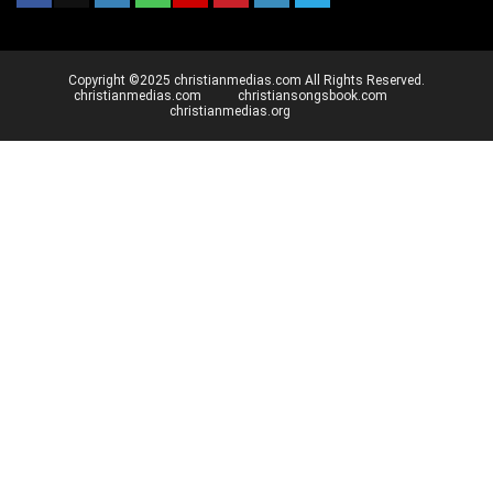
Copyright ©2025 christianmedias.com All Rights Reserved.
christianmedias.com
christiansongsbook.com
christianmedias.org