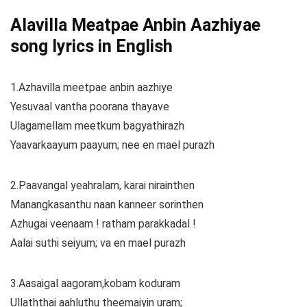
Alavilla Meatpae Anbin Aazhiyae
song lyrics in English
1.Azhavilla meetpae anbin aazhiye
Yesuvaal vantha poorana thayave
Ulagamellam meetkum bagyathirazh
Yaavarkaayum paayum; nee en mael purazh
2.Paavangal yeahralam, karai nirainthen
Manangkasanthu naan kanneer sorinthen
Azhugai veenaam ! ratham parakkadal !
Aalai suthi seiyum; va en mael purazh
3.Aasaigal aagoram,kobam koduram
Ullaththai aahluthu theemaiyin uram;