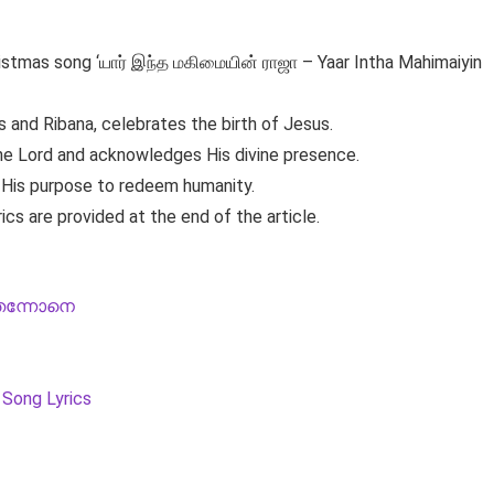
hristmas song ‘யார் இந்த மகிமையின் ராஜா – Yaar Intha Mahimaiyin
 and Ribana, celebrates the birth of Jesus.
 the Lord and acknowledges His divine presence.
d His purpose to redeem humanity.
rics are provided at the end of the article.
തന്നോനെ
 Song Lyrics