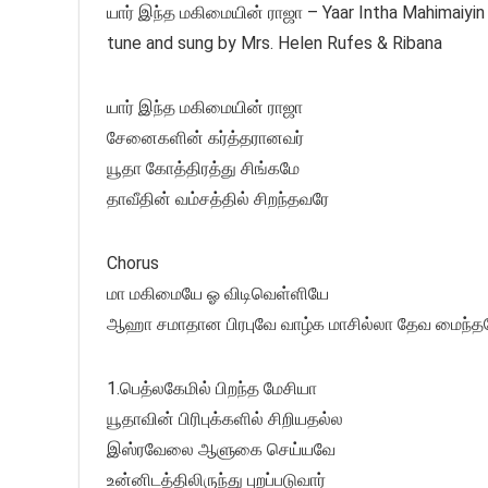
யார் இந்த மகிமையின் ராஜா – Yaar Intha Mahimaiyin 
tune and sung by Mrs. Helen Rufes & Ribana
யார் இந்த மகிமையின் ராஜா
சேனைகளின் கர்த்தரானவர்
யூதா கோத்திரத்து சிங்கமே
தாவீதின் வம்சத்தில் சிறந்தவரே
Chorus
மா மகிமையே ஓ விடிவெள்ளியே
ஆஹா சமாதான பிரபுவே வாழ்க மாசில்லா தேவ மைந்
1.பெத்லகேமில் பிறந்த மேசியா
யூதாவின் பிரிபுக்களில் சிறியதல்ல
இஸ்ரவேலை ஆளுகை செய்யவே
உன்னிடத்திலிருந்து புறப்படுவார்