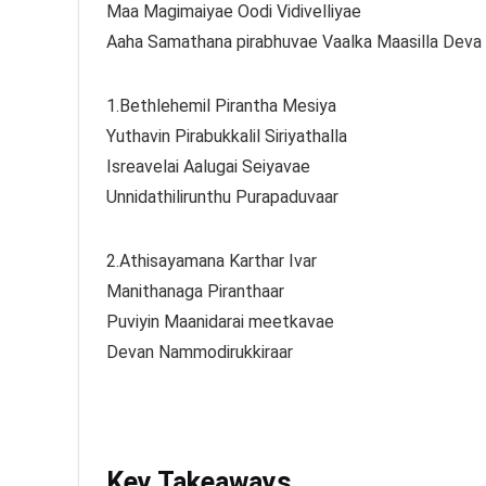
Maa Magimaiyae Oodi Vidivelliyae
Aaha Samathana pirabhuvae Vaalka Maasilla Deva
1.Bethlehemil Pirantha Mesiya
Yuthavin Pirabukkalil Siriyathalla
Isreavelai Aalugai Seiyavae
Unnidathilirunthu Purapaduvaar
2.Athisayamana Karthar Ivar
Manithanaga Piranthaar
Puviyin Maanidarai meetkavae
Devan Nammodirukkiraar
Key Takeaways