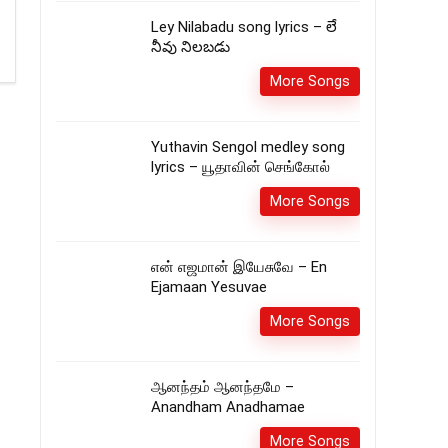
Ley Nilabadu song lyrics – లే
నీవు నిలబడు
More Songs
Yuthavin Sengol medley song
lyrics – யூதாவின் செங்கோல்
More Songs
என் எஜமான் இயேசுவே – En
Ejamaan Yesuvae
More Songs
ஆனந்தம் ஆனந்தமே –
Anandham Anadhamae
More Songs