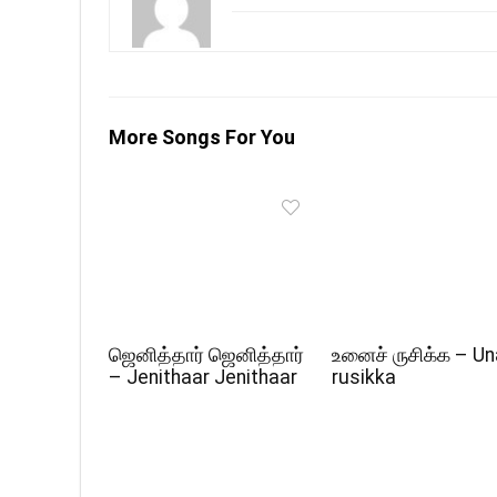
More Songs For You
ஜெனித்தார் ஜெனித்தார்
உனைச் ருசிக்க – Un
– Jenithaar Jenithaar
rusikka