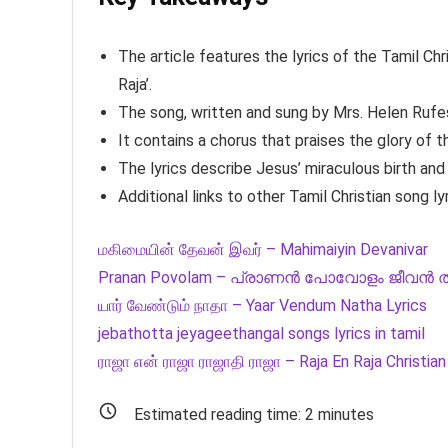
The article features the lyrics of the Tamil C
Raja’.
The song, written and sung by Mrs. Helen Rufes
It contains a chorus that praises the glory of
The lyrics describe Jesus’ miraculous birth an
Additional links to other Tamil Christian song ly
மகிமையின் தேவன் இவர் – Mahimaiyin Devanivar
Pranan Povolam – പ്രാണൻ പോവോളം ജീവൻ 
யார் வேண்டும் நாதா – Yaar Vendum Natha Lyrics
jebathotta jeyageethangal songs lyrics in tamil
ராஜா என் ராஜா ராஜாதி ராஜா – Raja En Raja Christian
Estimated reading time:
2
minutes