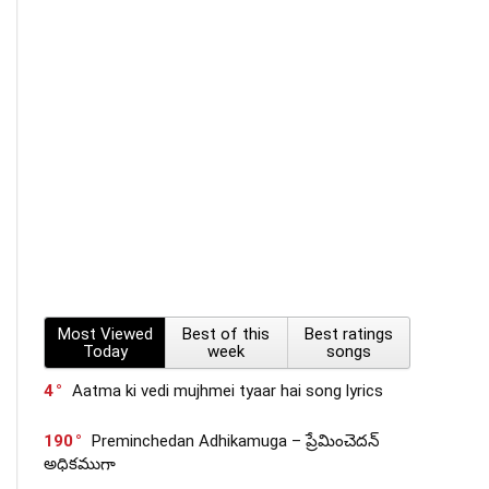
Most Viewed
Best of this
Best ratings
Today
week
songs
4
Aatma ki vedi mujhmei tyaar hai song lyrics
190
Preminchedan Adhikamuga – ప్రేమించెదన్
అధికముగా