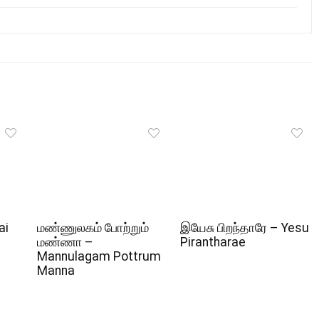
ai
மண்ணுலகம் போற்றும்
இயேசு பிறந்தாரே – Yesu
மண்ணா –
Pirantharae
Mannulagam Pottrum
Manna