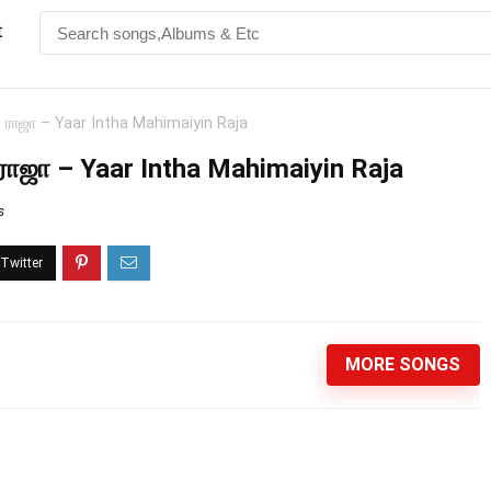
t
் ராஜா – Yaar Intha Mahimaiyin Raja
ராஜா – Yaar Intha Mahimaiyin Raja
s
MORE SONGS