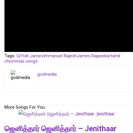
Tags:
Giftah James
Immanuel Rajesh
James Rajasekar
tamil
christmas songs
godmedia
More Songs For You
ஜெனித்தார் ஜெனித்தார் – Jenithaar