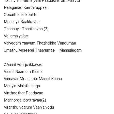
1.Alli Vizhi Mella yela Paadukintrom Paattu
Palaganae Kanthirappaai
Oosaithanai keattu
Mannuyir Kaakkavae
Thannuyir Thanthavaa (2)
Vallamaiyalae
Vaiyagam Yaavum Thazhaikka Vendumae
Umathu Aaseerai Thaarumae – Mannulagam
2.Vinnil velli jolikkavae
Vaanil Naamum Kaana
Vinnavar Meanamai Mannil Kaana
Mariyin Mainthanaga
Vinthoothar Paadavae
Mannorgal pottravae(2)
Viranthu vaarum Vaanjaiyodu