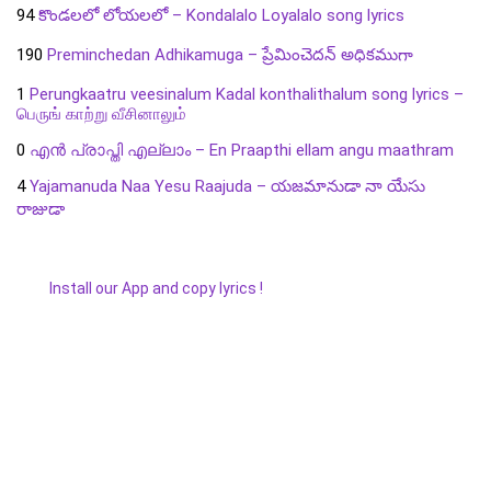
94
కొండలలో లోయలలో – Kondalalo Loyalalo song lyrics
190
Preminchedan Adhikamuga – ప్రేమించెదన్ అధికముగా
1
Perungkaatru veesinalum Kadal konthalithalum song lyrics –
பெருங் காற்று வீசினாலும்
0
എൻ പ്രാപ്തി എല്ലാം – En Praapthi ellam angu maathram
4
Yajamanuda Naa Yesu Raajuda – యజమానుడా నా యేసు
రాజుడా
Install our App and copy lyrics !