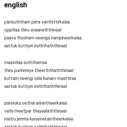
english
parisuththam pera vanthittirkalaa
oppillaa thiru snaanaththinaal
paava thosham neenga nampineerkalaa
aattuk kuttiyin iraththaththinaal
maasillaa suththamaa
thiru punnnniya theerththaththinaal
kuttam neengi vida kunam maattiraa
aattuk kuttiyin iraththaththinaal
paraloka sinthai annintheerkalaa
valla meetpar thayaalaththinaal
matru jenma kunamataintheerkalaa
aattuk kuttiyin iraththaththinaal