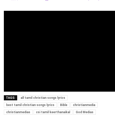
TAGS:
all tamil christian songs lyrics
best tamil christian songs lyrics
Bible
christianmedia
christianmedias
csi tamil keerthanaikal
God Medias