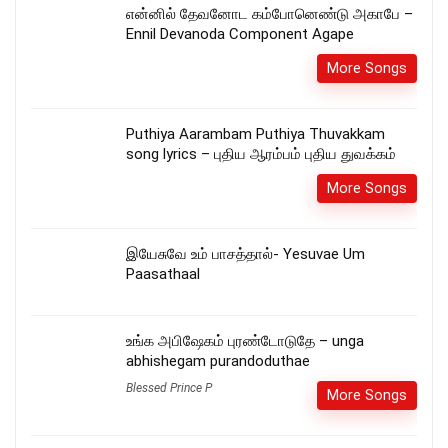
என்னில் தேவனோட கம்போனெண்டு அகாபே –
Ennil Devanoda Component Agape
More Songs
Puthiya Aarambam Puthiya Thuvakkam
song lyrics – புதிய ஆரம்பம் புதிய துவக்கம்
More Songs
இயேசுவே உம் பாசத்தால்- Yesuvae Um
Paasathaal
உங்க அபிஷேகம் புரண்டோடுதே – unga
abhishegam purandoduthae
Blessed Prince P
More Songs