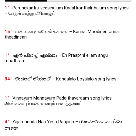
1
Perungkaatru veesinalum Kadal konthalithalum song lyrics
– பெருங் காற்று வீசினாலும்
15
கண்ணை மூடினேன் உன்னை – Kannai Moodinen Unnai
theadinean
1
എൻ പ്രാപ്തി എല്ലാം – En Praapthi ellam angu
maathram
94
కొండలలో లోయలలో – Kondalalo Loyalalo song lyrics
1
Vinnayum Mannayum Padaithavaraam song lyrics –
விண்ணையும் மண்ணையும் படைத்தவராம்
4
Yajamanuda Naa Yesu Raajuda – యజమానుడా నా యేసు
రాజుడా