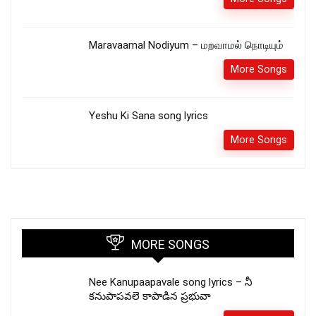
Maravaamal Nodiyum – மறவாமல் நொடியும்
More Songs
Yeshu Ki Sana song lyrics
More Songs
MORE SONGS
Nee Kanupaapavale song lyrics – నీ
కనుపాపవలె కాపాడిన ప్రభువా