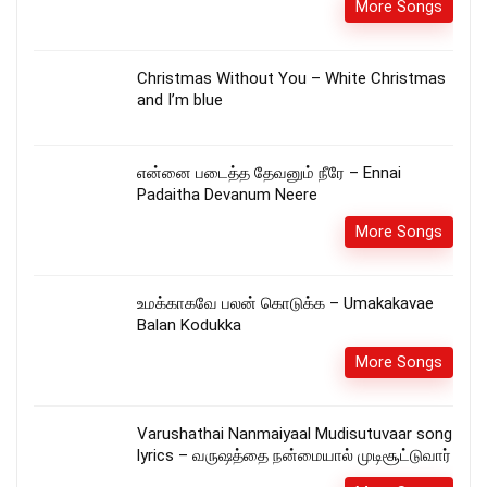
More Songs
Christmas Without You – White Christmas
and I’m blue
என்னை படைத்த தேவனும் நீரே – Ennai
Padaitha Devanum Neere
More Songs
உமக்காகவே பலன் கொடுக்க – Umakakavae
Balan Kodukka
More Songs
Varushathai Nanmaiyaal Mudisutuvaar song
lyrics – வருஷத்தை நன்மையால் முடிசூட்டுவார்