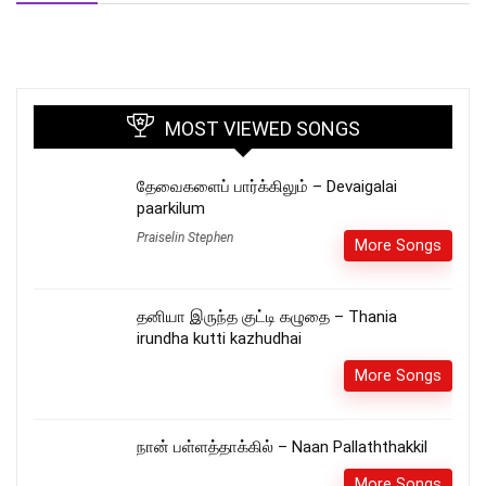
MOST VIEWED SONGS
தேவைகளைப் பார்க்கிலும் – Devaigalai
paarkilum
Praiselin Stephen
More Songs
தனியா இருந்த குட்டி கழுதை – Thania
irundha kutti kazhudhai
More Songs
நான் பள்ளத்தாக்கில் – Naan Pallaththakkil
More Songs