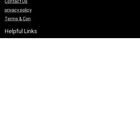
Contact Us
privacy policy
Terms & Con
Helpful Links
Submit Songs
Affiliate Policy
Download IOS App
Download Android App
Follow Us