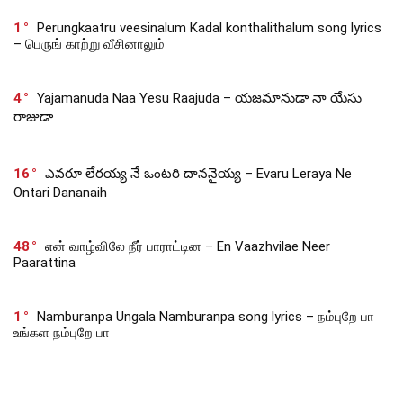
1
Perungkaatru veesinalum Kadal konthalithalum song lyrics
– பெருங் காற்று வீசினாலும்
4
Yajamanuda Naa Yesu Raajuda – యజమానుడా నా యేసు
రాజుడా
16
ఎవరూ లేరయ్య నే ఒంటరి దాననైయ్య – Evaru Leraya Ne
Ontari Dananaih
48
என் வாழ்விலே நீர் பாராட்டின – En Vaazhvilae Neer
Paarattina
1
Namburanpa Ungala Namburanpa song lyrics – நம்புறே பா
உங்கள நம்புறே பா