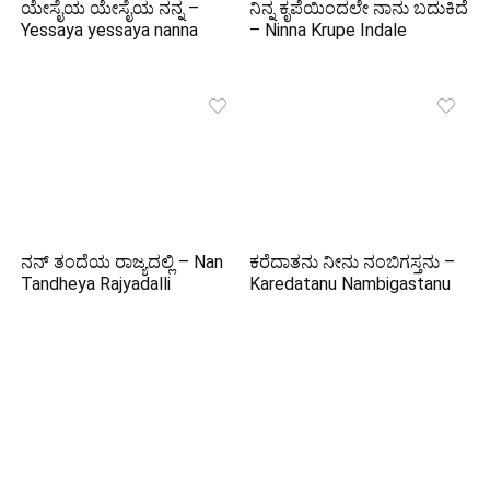
ಯೇಸೈಯ ಯೇಸೈಯ ನನ್ನ –
ನಿನ್ನ ಕೃಪೆಯಿಂದಲೇ ನಾನು ಬದುಕಿದೆ
Yessaya yessaya nanna
– Ninna Krupe Indale
ನನ್ ತಂದೆಯ ರಾಜ್ಯದಲ್ಲಿ – Nan
ಕರೆದಾತನು ನೀನು ನಂಬಿಗಸ್ತನು –
Tandheya Rajyadalli
Karedatanu Nambigastanu