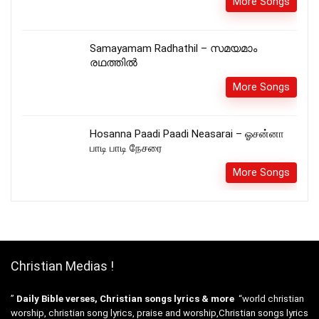
More Songs
Samayamam Radhathil – സമയമാം
രഥത്തിൽ
More Songs
Hosanna Paadi Paadi Neasarai – ஓசன்னா
பாடி பாடி நேசரை
More Songs
Christian Medias !
”
Daily Bible verses, Christian songs lyrics & more
“world christian
worship, christian song lyrics, praise and worship,Christian songs lyrics