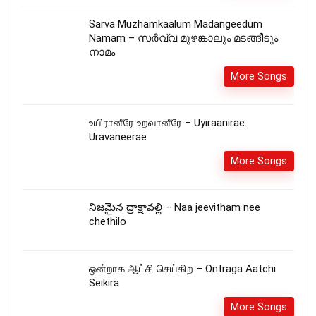
Sarva Muzhamkaalum Madangeedum
Namam – സർവ്വ മുഴങ്കാലും മടങ്ങീടും
നാമം
More Songs
உயிரானீரே உறவானீரே – Uyiraanirae
Uravaneerae
More Songs
నిజమైన ద్రాక్షావల్లి – Naa jeevitham nee
chethilo
ஒன்றாக ஆட்சி செய்கிற – Ontraga Aatchi
Seikira
More Songs