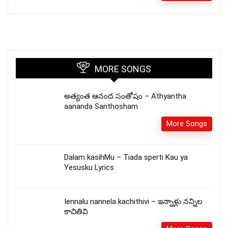
MORE SONGS
అత్యంత ఆనంద సంతోషం – Athyantha
aananda Santhosham
More Songs
Dalam kasihMu – Tiada sperti Kau ya
Yesusku Lyrics
Iennalu nannela kachithivi – ఇన్నాళ్లు నన్నిల
కాచితివి