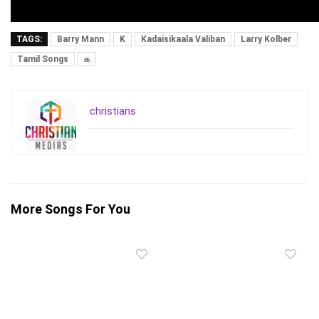
TAGS:
Barry Mann
K
Kadaisikaala Valiban
Larry Kolber
Tamil Songs
க
christians
More Songs For You