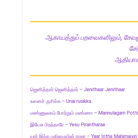
ஆகாயத்துப் பறவைகளிலும், சேவலு
சேர
ஆதியாகம
ஜெனித்தார் ஜெனித்தார் – Jenithaar Jenithaar
உனைச் ருசிக்க – Unai rusikka
மண்ணுலகம் போற்றும் மண்ணா – Mannulagam Pott
இயேசு பிறந்தாரே – Yesu Pirantharae
யார் இந்த மகிமையின் ராஜா – Yaar Intha Mahimaiyin