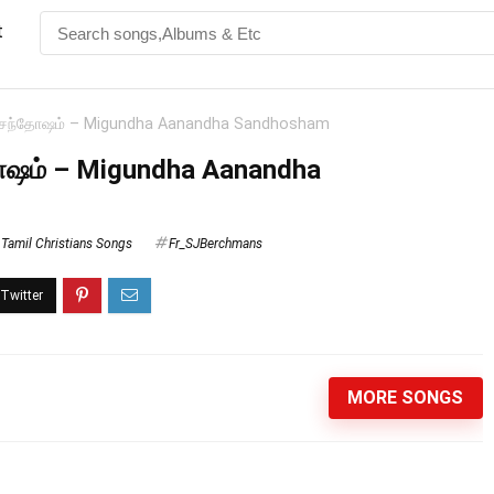
t
த சந்தோஷம் – Migundha Aanandha Sandhosham
ோஷம் – Migundha Aanandha
,
Tamil Christians Songs
Fr_SJBerchmans
MORE SONGS