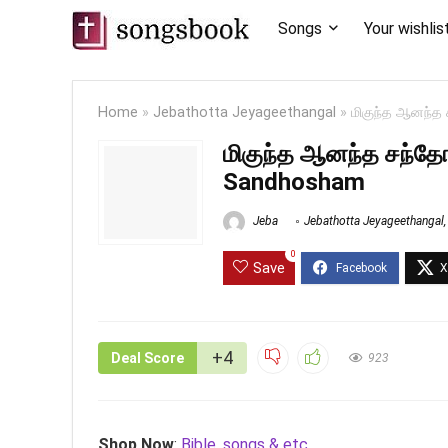
Songs
Your wishlis
Home
»
Jebathotta Jeyageethangal
»
மிகுந்த ஆனந்
மிகுந்த ஆனந்த சந்த
Sandhosham
Jeba
Jebathotta Jeyageethangal
0
Save
+4
Deal Score
923
Shop Now
:
Bible, songs & etc