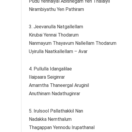
Pudu Yennaiyal Abishegam Yen Thalaiyil
Nirambiyathu Yen Pathiram
3. Jeevanulla Natgallellam
Kirubai Yennai Thodarum
Nanmayum Thayavum Nallellam Thodarum
Uyirulla Naatkallellam – Avar
4. Pullulla Idangalilae
Ilaipaara Seiginrar
Amarntha Thaneergal Aruginil
Anuthinam Nadathuginrar
5. Irulsool Pallathakkil Nan
Nadakka Nernthalum
Thagappan Yennodu Irupathanal