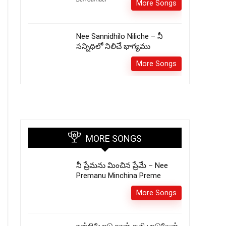
More Songs
Nee Sannidhilo Niliche – నీ
సన్నిధిలో నిలిచే భాగ్యము
More Songs
MORE SONGS
నీ ప్రేమను మించిన ప్రేమే – Nee
Premanu Minchina Preme
More Songs