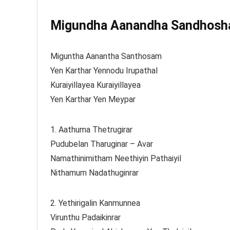
Migundha Aanandha Sandhosham
Miguntha Aanantha Santhosam
Yen Karthar Yennodu Irupathal
Kuraiyillayea Kuraiyillayea
Yen Karthar Yen Meypar
1. Aathuma Thetrugirar
Pudubelan Tharuginar – Avar
Namathinimitham Neethiyin Pathaiyil
Nithamum Nadathuginrar
2. Yethirigalin Kanmunnea
Virunthu Padaikinrar