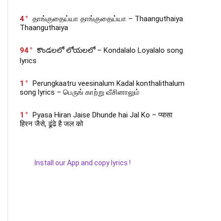
4
தாங்குதைய்யா தாங்குதைய்யா – Thaanguthaiya
Thaanguthaiya
94
కొండలలో లోయలలో – Kondalalo Loyalalo song
lyrics
1
Perungkaatru veesinalum Kadal konthalithalum
song lyrics – பெருங் காற்று வீசினாலும்
1
Pyasa Hiran Jaise Dhunde hai Jal Ko – प्यासा
हिरन जैसे, ढूंढे है जल को
Install our App and copy lyrics !