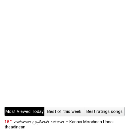
Most Viewed Today
Best of this week
Best ratings songs
15
கண்ணை மூடினேன் உன்னை – Kannai Moodinen Unnai
theadinean