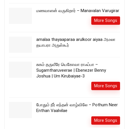
மணவாளன் வருகிறார் – Manavalan Varugirar
More Songs
amalaa thayaaparaa arulkoor aiyaa அமலா
தயாபரா அருள்கூர்
சுகம் தருவீரே யெகோவா ராஃப்பா –
Sugamtharuveerae | Ebenezer Benny
Joshua | Um Kirubaiyae-3
More Songs
போதும் நீர் எந்தன் வாழ்விலே – Pothum Neer
Enthan Vaalvilae
More Songs