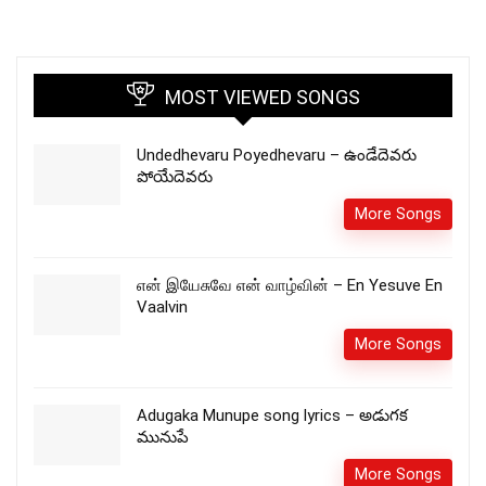
MOST VIEWED SONGS
Undedhevaru Poyedhevaru – ఉండేదెవరు
పోయేదెవరు
More Songs
என் இயேசுவே என் வாழ்வின் – En Yesuve En
Vaalvin
More Songs
Adugaka Munupe song lyrics – అడుగక
మునుపే
More Songs