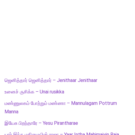
ஜெனித்தார் ஜெனித்தார் – Jenithaar Jenithaar
உனைச் ருசிக்க – Unai rusikka
மண்ணுலகம் போற்றும் மண்ணா – Mannulagam Pottrum
Manna
இயேசு பிறந்தாரே – Yesu Pirantharae
யார் இந்த மகிமையின் ராஜா – Yaar Intha Mahimaiyin Raja