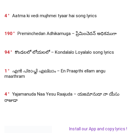
4
Aatma ki vedi mujhmei tyaar hai song lyrics
190
Preminchedan Adhikamuga – ప్రేమించెదన్ అధికముగా
94
కొండలలో లోయలలో – Kondalalo Loyalalo song lyrics
1
എൻ പ്രാപ്തി എല്ലാം – En Praapthi ellam angu
maathram
4
Yajamanuda Naa Yesu Raajuda – యజమానుడా నా యేసు
రాజుడా
Install our App and copy lyrics !