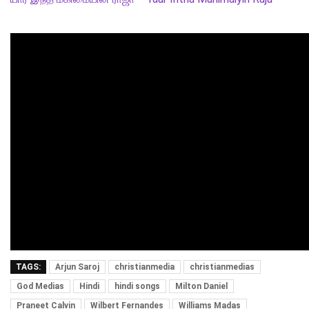
TAGS:
Arjun Saroj
christianmedia
christianmedias
God Medias
Hindi
hindi songs
Milton Daniel
Praneet Calvin
Wilbert Fernandes
Williams Madas