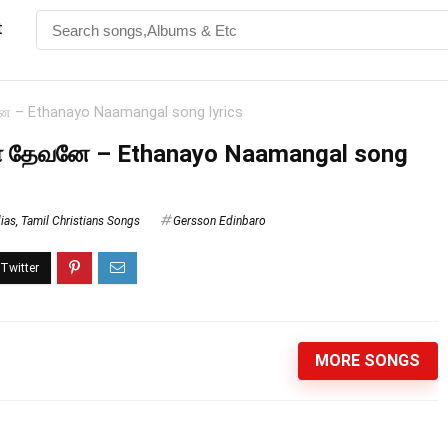
t
 – Ethanayo Naamangal song lyrics
 தேவனே – Ethanayo Naamangal song
ias
,
Tamil Christians Songs
Gersson Edinbaro
MORE SONGS