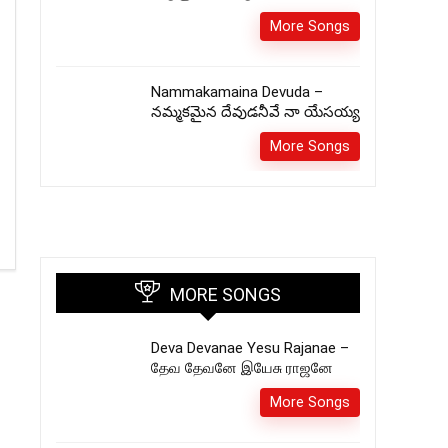
More Songs
Nammakamaina Devuda –
నమ్మకమైన దేవుడనీవే నా యేసయ్య
More Songs
MORE SONGS
Deva Devanae Yesu Rajanae –
தேவ தேவனே இயேசு ராஜனே
More Songs