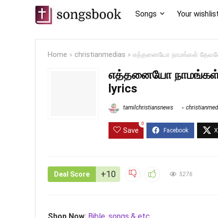
Songs
Your wishlis
Home
»
christianmedias
»
எத்தனையோ நாமங்கள் தேவனே
எத்தனையோ நாமங்கள்
lyrics
tamilchristiansnews
christianmed
0
Save
+10
Deal Score
5276
Shop Now
:
Bible, songs & etc