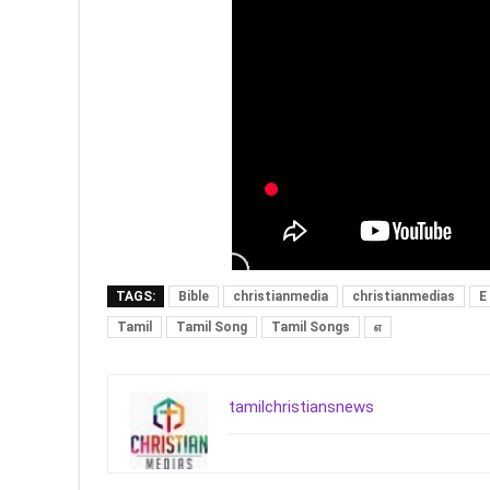
TAGS:
Bible
christianmedia
christianmedias
E
Tamil
Tamil Song
Tamil Songs
எ
tamilchristiansnews