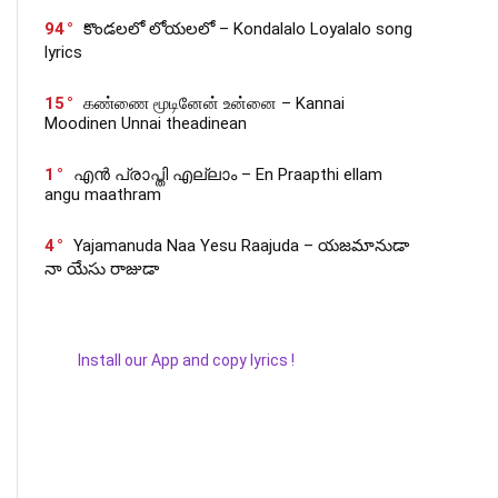
94
కొండలలో లోయలలో – Kondalalo Loyalalo song
lyrics
15
கண்ணை மூடினேன் உன்னை – Kannai
Moodinen Unnai theadinean
1
എൻ പ്രാപ്തി എല്ലാം – En Praapthi ellam
angu maathram
4
Yajamanuda Naa Yesu Raajuda – యజమానుడా
నా యేసు రాజుడా
Install our App and copy lyrics !