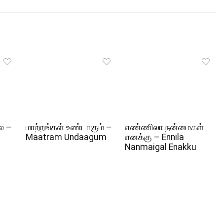
ல –
மாற்றங்கள் உண்டாகும் –
எண்ணிலா நன்மைகள்
Maatram Undaagum
எனக்கு – Ennila
Nanmaigal Enakku