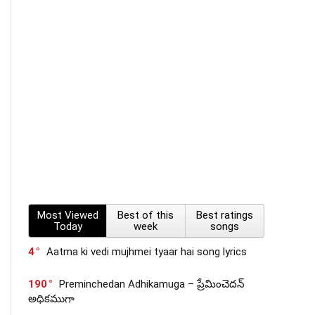
Most Viewed
Best of this
Best ratings
Today
week
songs
4
Aatma ki vedi mujhmei tyaar hai song lyrics
190
Preminchedan Adhikamuga – ప్రేమించెదన్
అధికముగా