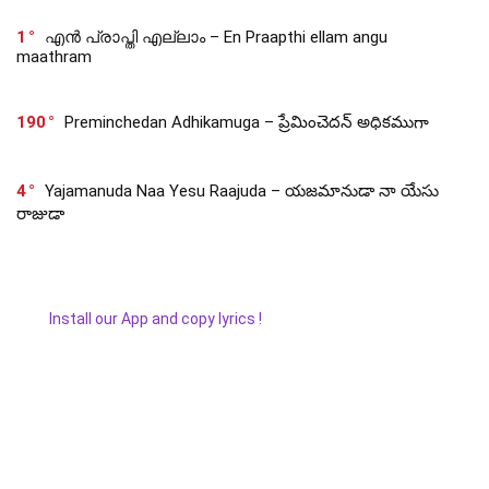
1
എൻ പ്രാപ്തി എല്ലാം – En Praapthi ellam angu
maathram
190
Preminchedan Adhikamuga – ప్రేమించెదన్ అధికముగా
4
Yajamanuda Naa Yesu Raajuda – యజమానుడా నా యేసు
రాజుడా
Install our App and copy lyrics !