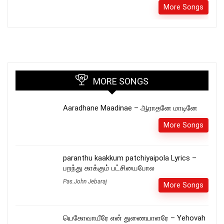
More Songs
MORE SONGS
Aaradhane Maadinae – ஆராதனே மாடினே
More Songs
paranthu kaakkum patchiyaipola Lyrics –
பறந்து காக்கும் பட்சியைபோல
Pas.John Jebaraj
More Songs
யெகோவாயீரே என் துணையாளரே – Yehovah