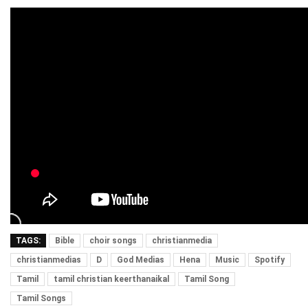
TAGS:
Bible
choir songs
christianmedia
christianmedias
D
God Medias
Hena
Music
Spotify
Tamil
tamil christian keerthanaikal
Tamil Song
Tamil Songs