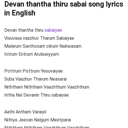
Devan thantha thiru sabai song lyrics
in English
Devan thantha thiru
sabaiyae
Visuvasa vaazhuv Tharum Sabaiyae
Malarum Santhosam olirum Nalneasam
Intrum Entrum Aruliseiyyum
Pottrum Pottrum Yesuvaiyae
Suba Vaazhuv Tharum Neasarai
Niththam Niththam Vaazhthum Vaazhthum
Intha Nal Devanin Thiru sabaiyae
Aathi Antham Varaiyil
Nithya Jeevan Nalgum Meetparai
Niththam Niththam Vaazhthum Vaazhthum