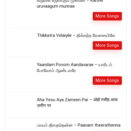
கருவில் உருவாகும் முன்னே – Karuvil
uruvaagum munnae
More Songs
Thikkatra Velaiyile – திக்கற்ற வேளையிலே
More Songs
Yaaridam Povom Aandavarae – யாரிடம்
போவோம் ஆண்டவரே
More Songs
Aha Yesu Aya Zameen Par – ओहो मसीह आया
ज़मीन पर
பாவம் தீராததென்ன – Paavam theerathenna