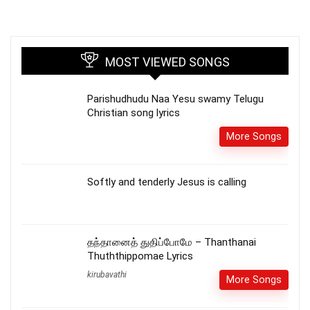
MOST VIEWED SONGS
Parishudhudu Naa Yesu swamy Telugu
Christian song lyrics
More Songs
Softly and tenderly Jesus is calling
தந்தானைத் துதிப்போமே – Thanthanai
Thuththippomae Lyrics
kirubavathi
More Songs