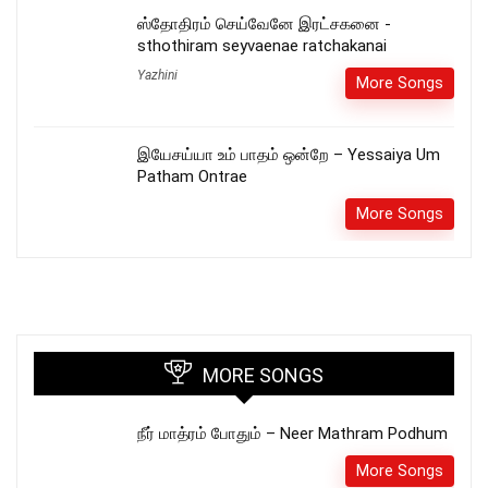
ஸ்தோதிரம் செய்வேனே இரட்சகனை -
sthothiram seyvaenae ratchakanai
Yazhini
More Songs
இயேசய்யா உம் பாதம் ஒன்றே – Yessaiya Um
Patham Ontrae
More Songs
MORE SONGS
நீர் மாத்ரம் போதும் – Neer Mathram Podhum
More Songs