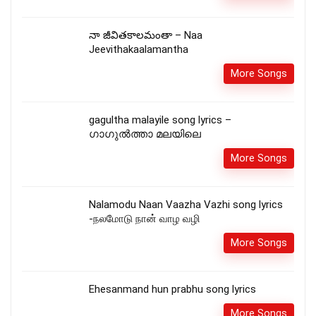
నా జీవితకాలమంతా – Naa
Jeevithakaalamantha
More Songs
gagultha malayile song lyrics –
ഗാഗുൽത്താ മലയിലെ
More Songs
Nalamodu Naan Vaazha Vazhi song lyrics
-நலமோடு நான் வாழ வழி
More Songs
Ehesanmand hun prabhu song lyrics
More Songs