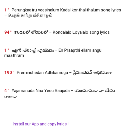
1
Perungkaatru veesinalum Kadal konthalithalum song lyrics
– பெருங் காற்று வீசினாலும்
94
కొండలలో లోయలలో – Kondalalo Loyalalo song lyrics
1
എൻ പ്രാപ്തി എല്ലാം – En Praapthi ellam angu
maathram
190
Preminchedan Adhikamuga – ప్రేమించెదన్ అధికముగా
4
Yajamanuda Naa Yesu Raajuda – యజమానుడా నా యేసు
రాజుడా
Install our App and copy lyrics !