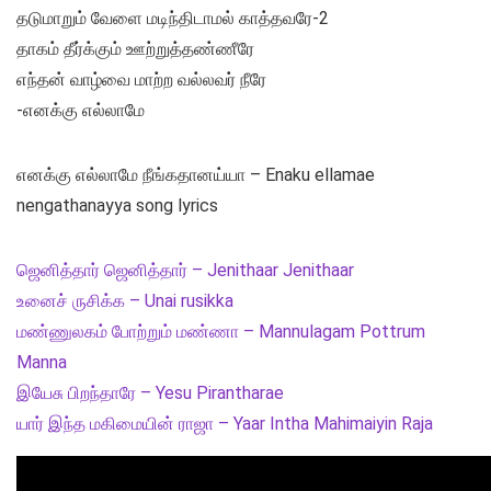
தடுமாறும் வேளை மடிந்திடாமல் காத்தவரே-2
தாகம் தீர்க்கும் ஊற்றுத்தண்ணீரே
எந்தன் வாழ்வை மாற்ற வல்லவர் நீரே
-எனக்கு எல்லாமே
எனக்கு எல்லாமே நீங்கதானய்யா – Enaku ellamae
nengathanayya song lyrics
ஜெனித்தார் ஜெனித்தார் – Jenithaar Jenithaar
உனைச் ருசிக்க – Unai rusikka
மண்ணுலகம் போற்றும் மண்ணா – Mannulagam Pottrum
Manna
இயேசு பிறந்தாரே – Yesu Pirantharae
யார் இந்த மகிமையின் ராஜா – Yaar Intha Mahimaiyin Raja