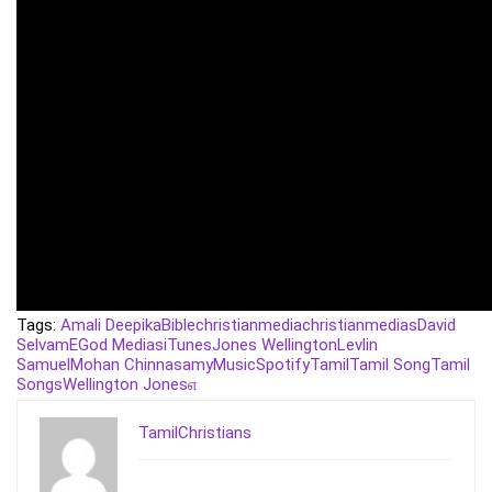
Tags:
Amali Deepika
Bible
christianmedia
christianmedias
David
Selvam
E
God Medias
iTunes
Jones Wellington
Levlin
Samuel
Mohan Chinnasamy
Music
Spotify
Tamil
Tamil Song
Tamil
Songs
Wellington Jones
எ
TamilChristians