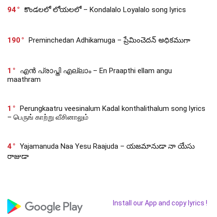
94
కొండలలో లోయలలో – Kondalalo Loyalalo song lyrics
190
Preminchedan Adhikamuga – ప్రేమించెదన్ అధికముగా
1
എൻ പ്രാപ്തി എല്ലാം – En Praapthi ellam angu
maathram
1
Perungkaatru veesinalum Kadal konthalithalum song lyrics
– பெருங் காற்று வீசினாலும்
4
Yajamanuda Naa Yesu Raajuda – యజమానుడా నా యేసు
రాజుడా
Install our App and copy lyrics !