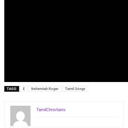
TAGS:
E
Nehemiah Roger
Tamil Songs
TamilChristians