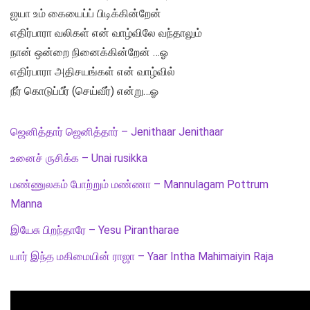
ஐயா உம் கையைப்ப் பிடிக்கின்றேன்
எதிர்பாரா வலிகள் என் வாழ்விலே வந்தாலும்
நான் ஒன்றை நினைக்கின்றேன் …ஓ
எதிர்பாரா அதிசயங்கள் என் வாழ்வில்
நீர் கொடுப்பீர் (செய்வீர்) என்று…ஓ
ஜெனித்தார் ஜெனித்தார் – Jenithaar Jenithaar
உனைச் ருசிக்க – Unai rusikka
மண்ணுலகம் போற்றும் மண்ணா – Mannulagam Pottrum
Manna
இயேசு பிறந்தாரே – Yesu Pirantharae
யார் இந்த மகிமையின் ராஜா – Yaar Intha Mahimaiyin Raja