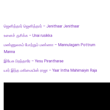
ஜெனித்தார் ஜெனித்தார் – Jenithaar Jenithaar
உனைச் ருசிக்க – Unai rusikka
மண்ணுலகம் போற்றும் மண்ணா – Mannulagam Pottrum
Manna
இயேசு பிறந்தாரே – Yesu Pirantharae
யார் இந்த மகிமையின் ராஜா – Yaar Intha Mahimaiyin Raja