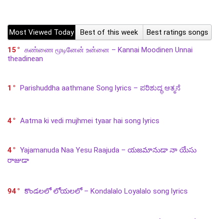
Most Viewed Today
Best of this week
Best ratings songs
15
கண்ணை மூடினேன் உன்னை – Kannai Moodinen Unnai
theadinean
1
Parishuddha aathmane Song lyrics – ಪರಿಶುದ್ಧ ಆತ್ಮನೆ
4
Aatma ki vedi mujhmei tyaar hai song lyrics
4
Yajamanuda Naa Yesu Raajuda – యజమానుడా నా యేసు
రాజుడా
94
కొండలలో లోయలలో – Kondalalo Loyalalo song lyrics