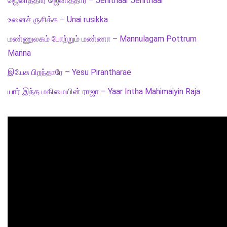
ஜெனித்தார் ஜெனித்தார் – Jenithaar Jenithaar
உனைச் ருசிக்க – Unai rusikka
மண்ணுலகம் போற்றும் மண்ணா – Mannulagam Pottrum
Manna
இயேசு பிறந்தாரே – Yesu Pirantharae
யார் இந்த மகிமையின் ராஜா – Yaar Intha Mahimaiyin Raja