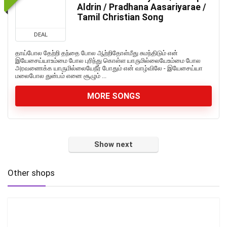
Aldrin / Pradhana Aasariyarae /
Tamil Christian Song
DEAL
தாய்போல தேற்றி தந்தை போல ஆற்றிதோள்மீது சுமந்திடும் என்
இயேசைய்யாஉம்மை போல புரிந்து கொள்ள யாருமில்லையேஉம்மை போல
அரவணைக்க யாருமில்லையேநீர் போதும் என் வாழ்விலே - இயேசைய்யா
மலைபோல துன்பம் எனை சூழும் ...
MORE SONGS
Show next
Other shops