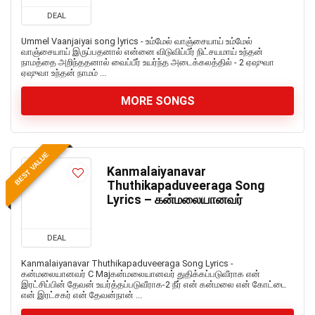
DEAL
Ummel Vaanjaiyai song lyrics - உம்மேல் வாஞ்சையாய் உம்மேல்
வாஞ்சையாய் இருப்பதனால் என்னை விடுவிப்பீர் நிட்சயமாய் உந்தன்
நாமத்தை அறிந்ததனால் வைப்பீர் உயர்ந்த அடைக்கலத்தில் - 2 ஏஷுவா
ஏஷுவா உந்தன் நாமம் ...
MORE SONGS
BEST VALUE
Kanmalaiyanavar
Thuthikapaduveeraga Song
Lyrics – கன்மலையானவர்
DEAL
Kanmalaiyanavar Thuthikapaduveeraga Song Lyrics -
கன்மலையானவர் C Majகன்மலையானவர் துதிக்கப்படுவீராக என்
இரட்சிப்பின் தேவன் உயர்த்தப்படுவீராக-2 நீர் என் கன்மலை என் கோட்டை
என் இரட்சகர் என் தேவன்நான் ...