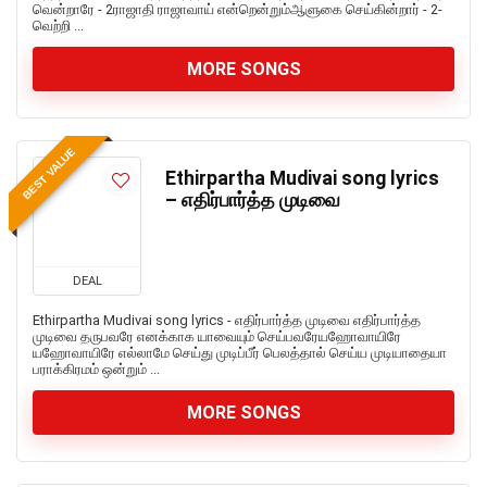
வென்றாரே - 2ராஜாதி ராஜாவாய் என்றென்றும்ஆளுகை செய்கின்றார் - 2-
வெற்றி ...
MORE SONGS
BEST VALUE
Ethirpartha Mudivai song lyrics
– எதிர்பார்த்த முடிவை
DEAL
Ethirpartha Mudivai song lyrics - எதிர்பார்த்த முடிவை எதிர்பார்த்த
முடிவை தருபவரே எனக்காக யாவையும் செய்பவரேயஹோவாயிரே
யஹோவாயிரே எல்லாமே செய்து முடிப்பீர் பெலத்தால் செய்ய முடியாதையா
பராக்கிரமம் ஒன்றும் ...
MORE SONGS