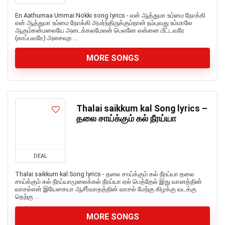
En Aathumaa Ummai Nokki song lyrics - என் ஆத்துமா உம்மை நோக்கி
என் ஆத்துமா உம்மை நோக்கி அமர்ந்திருக்கும்நான் நம்புவது உம்மாலே
ஆகும்கன்மலையே அடைக்கலமேஎன் பெலனே என்னை மீட்டவரே
(காப்பவரே) அசைவுற ...
MORE SONGS
Thalai saikkum kal Song lyrics –
தலை சாய்க்கும் கல் நீரய்யா
DEAL
Thalai saikkum kal Song lyrics - தலை சாய்க்கும் கல் நீரய்யா தலை
சாய்க்கும் கல் நீரய்யாமூலைக்கல் நீரய்யா ஏல் பெத்தேல் இது வானத்தின்
வாசல்என் இயேசையா ஆசீர்வாதத்தின் வாசல் மேற்கு கிழக்கு வடக்கு
தெற்கு ...
MORE SONGS