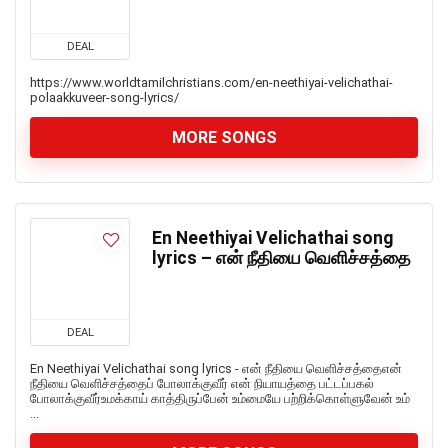
DEAL
https://www.worldtamilchristians.com/en-neethiyai-velichathai-
polaakkuveer-song-lyrics/
MORE SONGS
En Neethiyai Velichathai song
lyrics – என் நீதியை வெளிச்சத்தை
DEAL
En Neethiyai Velichathai song lyrics - என் நீதியை வெளிச்சத்தைஎன்
நீதியை வெளிச்சத்தைப் போலாக்குவீர் என் நியாயத்தை பட்டப்பகல்
போலாக்குவீர்உமக்காய் காத்திருப்பேன் உம்மையே பற்றிக்கொள்ளுவேன் உம்
...