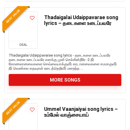
BEST VALUE
Thadaigalai Udaippavarae song
lyrics – தடைகளை உடைப்பவரே
DEAL
Thadaigalai Udaippavarae song lyrics - தடைகளை உடைப்பவரே
தடைகளை உடைப்பவரே எனக்கு முன் செல்கின்றீரே -2 நீர்
கோணலானவைகளை செவ்வையாக்குவீர் கரடானவைகளை சமமாகுவீர்
நீர் வெண்கல கதவுகள் உடைத்தெறிவீர் மறைந்த ...
MORE SONGS
BEST VALUE
Ummel Vaanjaiyai song lyrics –
உம்மேல் வாஞ்சையாய்