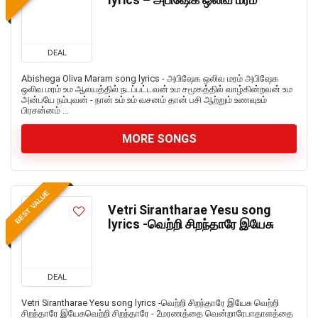
lyrics – அபிஷேக ஒலிவ மரம்
DEAL
Abishega Oliva Maram song lyrics - அபிஷேக ஒலிவ மரம் அபிஷேக
ஒலிவ மரம் உம ஆலயத்தில் நடப்பட்டவன் உம சமூகத்தில் வாழ்கின்றவன் உம
அன்பயே நம்புவன் - நான் உம் உம் வசனம் தான் பசி ஆற்றும் உணவுஉம்
பிரசன்னம் ...
MORE SONGS
BEST VALUE
Vetri Sirantharae Yesu song
lyrics -வெற்றி சிறந்தாரே இயேசு
DEAL
Vetri Sirantharae Yesu song lyrics -வெற்றி சிறந்தாரே இயேசு வெற்றி
சிறந்தாரே இயேசுவெற்றி சிறந்தாரே - 2மரணத்தை வென்றாரேபாதாளத்தை