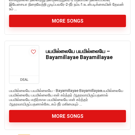
இயேசையா நிறைவேற்றி முடிப்பவரே-2-நீர் நம்ப1.உடன்படிக்கையின் தேவன்
உம் ...
MORE SONGS
பயமில்லையே பயமில்லையே –
Bayamillayae Bayamillayae
DEAL
பயமில்லையே பயமில்லையே - Bayamillayae Bayamillayaeபயமில்லையே
பயமில்லையே பயமில்லையே என் கர்த்தர் ஆதரவாயிருப்பதனால்
பயமில்லையே எதிர்கால பயமில்லையே என் கர்த்தர்
ஆதரவாயிருப்பதனால்கேடகம் நீர் மகிமையும் ...
MORE SONGS