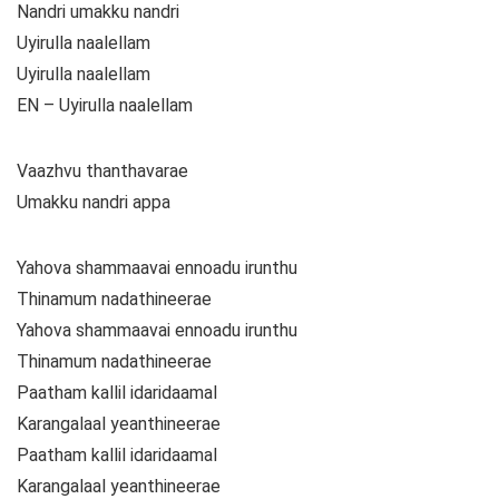
Nandri umakku nandri
Uyirulla naalellam
Uyirulla naalellam
EN – Uyirulla naalellam
Vaazhvu thanthavarae
Umakku nandri appa
Yahova shammaavai ennoadu irunthu
Thinamum nadathineerae
Yahova shammaavai ennoadu irunthu
Thinamum nadathineerae
Paatham kallil idaridaamal
Karangalaal yeanthineerae
Paatham kallil idaridaamal
Karangalaal yeanthineerae