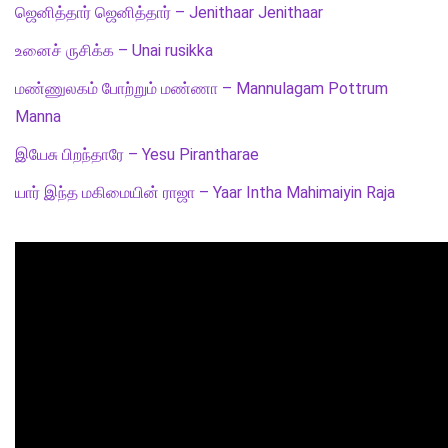
ஜெனித்தார் ஜெனித்தார் – Jenithaar Jenithaar
உனைச் ருசிக்க – Unai rusikka
மண்ணுலகம் போற்றும் மண்ணா – Mannulagam Pottrum
Manna
இயேசு பிறந்தாரே – Yesu Pirantharae
யார் இந்த மகிமையின் ராஜா – Yaar Intha Mahimaiyin Raja