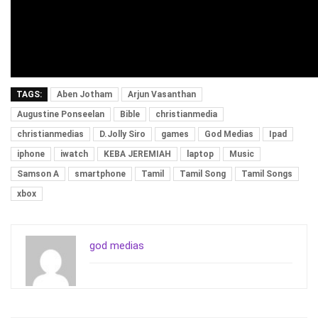
TAGS:
Aben Jotham
Arjun Vasanthan
Augustine Ponseelan
Bible
christianmedia
christianmedias
D.Jolly Siro
games
God Medias
Ipad
iphone
iwatch
KEBA JEREMIAH
laptop
Music
Samson A
smartphone
Tamil
Tamil Song
Tamil Songs
xbox
god medias