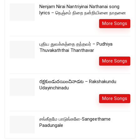
Nenjam Nirai Nantriyinai Nathanai song
lyrics – நெஞ்சம் நிறை நன்றியினை நாதனை
More Songs
புதிய துவக்கத்தை தந்தவர் – Pudhiya
Thuvakaththai Thanthavar
More Songs
రక్షకుండుదయించినాడట – Rakshakundu
Udayinchinadu
More Songs
சங்கீதமே பாடுங்களே-Sangeethame
Paadungale