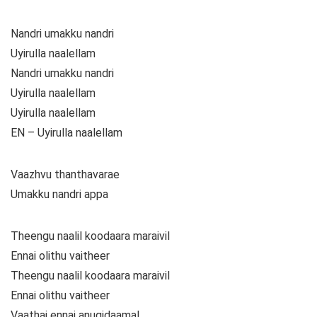
Nandri umakku nandri
Uyirulla naalellam
Nandri umakku nandri
Uyirulla naalellam
Uyirulla naalellam
EN – Uyirulla naalellam
Vaazhvu thanthavarae
Umakku nandri appa
Theengu naalil koodaara maraivil
Ennai olithu vaitheer
Theengu naalil koodaara maraivil
Ennai olithu vaitheer
Vaathai ennai anugidaamal