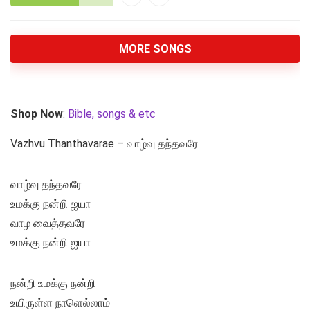
MORE SONGS
Shop Now
:
Bible, songs & etc
Vazhvu Thanthavarae – வாழ்வு தந்தவரே
வாழ்வு தந்தவரே
உமக்கு நன்றி ஐயா
வாழ வைத்தவரே
உமக்கு நன்றி ஐயா
நன்றி உமக்கு நன்றி
உயிருள்ள நாளெல்லாம்