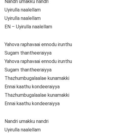
Nandri umakku nandri
Uyirulla naalellam
Uyirulla naalellam
EN – Uyirulla naalellam
Yahova raphavaai ennodu irunthu
Sugam thantheeraiyya
Yahova raphavaai ennodu irunthu
Sugam thantheeraiyya
Thazhumbugalaalae kunamakki
Ennai kaathu kondeeraiyya
Thazhumbugalaalae kunamakki
Ennai kaathu kondeeraiyya
Nandri umakku nandri
Uyirulla naalellam