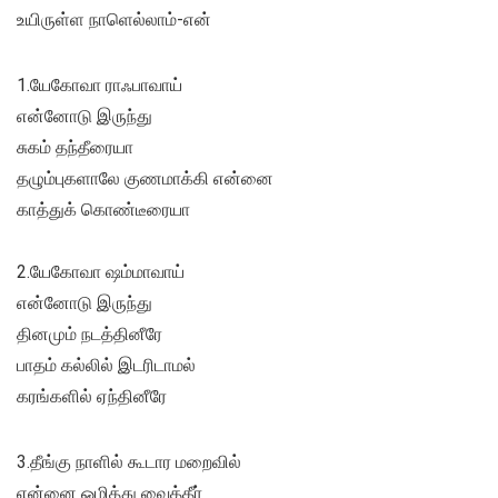
உயிருள்ள நாளெல்லாம்-என்
1.யேகோவா ராஃபாவாய்
என்னோடு இருந்து
சுகம் தந்தீரையா
தழும்புகளாலே குணமாக்கி என்னை
காத்துக் கொண்டீரையா
2.யேகோவா ஷம்மாவாய்
என்னோடு இருந்து
தினமும் நடத்தினீரே
பாதம் கல்லில் இடரிடாமல்
கரங்களில் ஏந்தினீரே
3.தீங்கு நாளில் கூடார மறைவில்
என்னை ஒழித்து வைத்தீர்