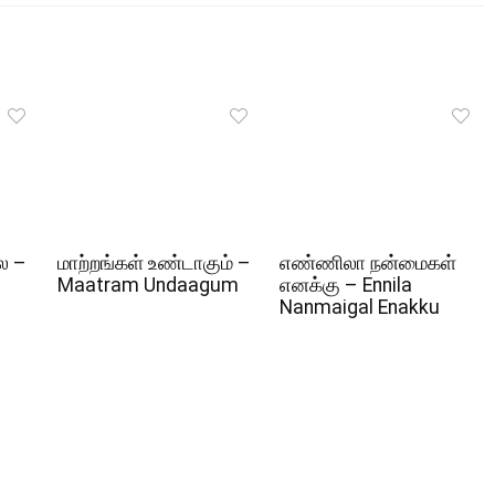
ல –
மாற்றங்கள் உண்டாகும் –
எண்ணிலா நன்மைகள்
Maatram Undaagum
எனக்கு – Ennila
Nanmaigal Enakku