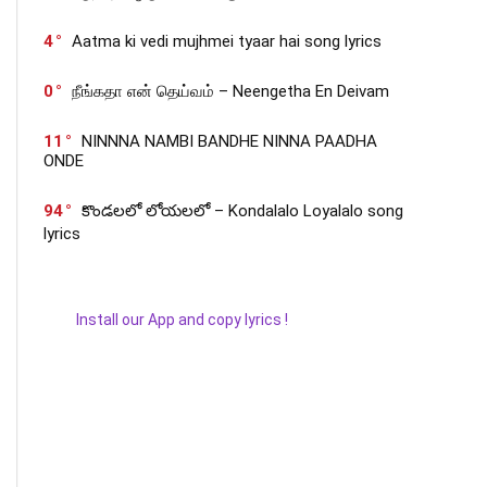
4
Aatma ki vedi mujhmei tyaar hai song lyrics
0
நீங்கதா என் தெய்வம் – Neengetha En Deivam
11
NINNNA NAMBI BANDHE NINNA PAADHA
ONDE
94
కొండలలో లోయలలో – Kondalalo Loyalalo song
lyrics
Install our App and copy lyrics !