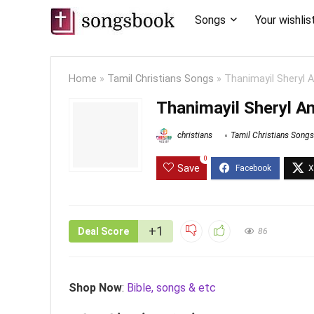
Songs
Your wishlis
Home
»
Tamil Christians Songs
»
Thanimayil Sheryl 
Thanimayil Sheryl A
christians
Tamil Christians Songs
0
Save
+1
Deal Score
86
Shop Now
:
Bible, songs & etc