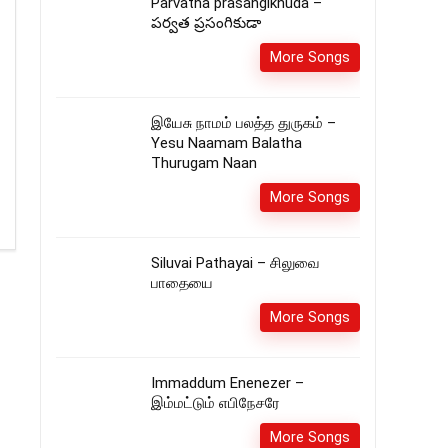
Parvatha prasangikhuda –
పర్వత ప్రసంగికుడా
More Songs
இயேசு நாமம் பலத்த துருகம் –
Yesu Naamam Balatha
Thurugam Naan
More Songs
Siluvai Pathayai – சிலுவை
பாதையை
More Songs
Immaddum Enenezer –
இம்மட்டும் எபிநேசரே
More Songs