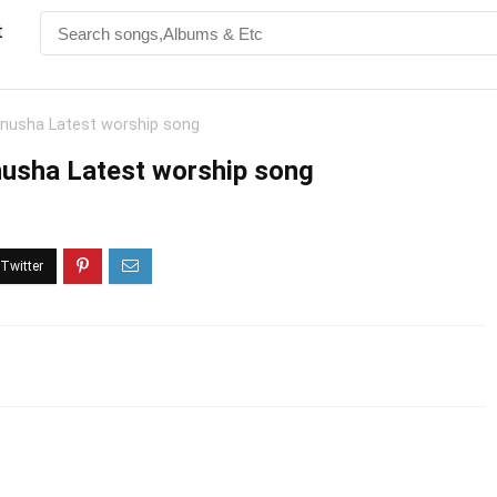
t
Anusha Latest worship song
nusha Latest worship song