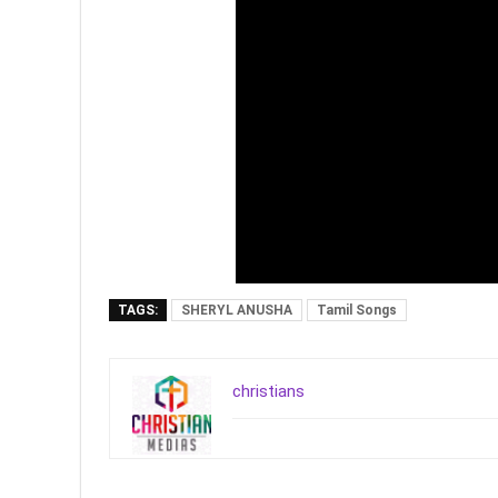
TAGS:
SHERYL ANUSHA
Tamil Songs
christians