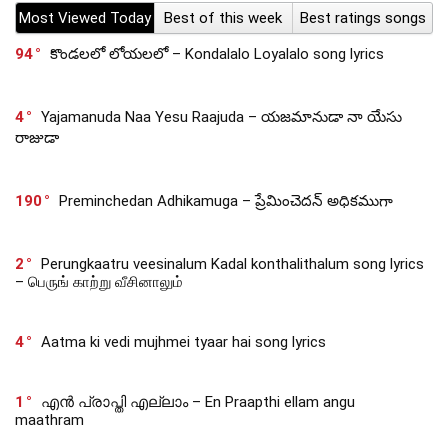
Most Viewed Today
Best of this week
Best ratings songs
94
కొండలలో లోయలలో – Kondalalo Loyalalo song lyrics
4
Yajamanuda Naa Yesu Raajuda – యజమానుడా నా యేసు
రాజుడా
190
Preminchedan Adhikamuga – ప్రేమించెదన్ అధికముగా
2
Perungkaatru veesinalum Kadal konthalithalum song lyrics
– பெருங் காற்று வீசினாலும்
4
Aatma ki vedi mujhmei tyaar hai song lyrics
1
എൻ പ്രാപ്തി എല്ലാം – En Praapthi ellam angu
maathram