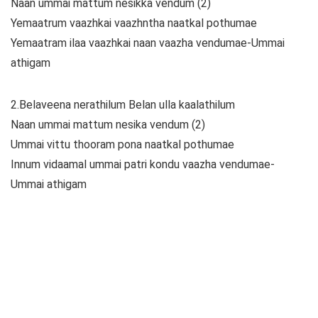
Naan ummai mattum nesikka vendum (2)
Yemaatrum vaazhkai vaazhntha naatkal pothumae
Yemaatram ilaa vaazhkai naan vaazha vendumae-Ummai
athigam
2.Belaveena nerathilum Belan ulla kaalathilum
Naan ummai mattum nesika vendum (2)
Ummai vittu thooram pona naatkal pothumae
Innum vidaamal ummai patri kondu vaazha vendumae-
Ummai athigam