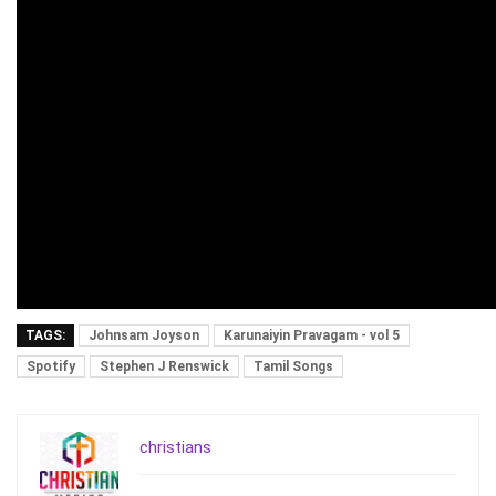
TAGS:
Johnsam Joyson
Karunaiyin Pravagam - vol 5
Spotify
Stephen J Renswick
Tamil Songs
christians