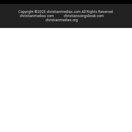
Copyright ©2025 christianmedias.com All Rights Reserved.
christianmedias.com
christiansongsbook.com
christianmedias.org