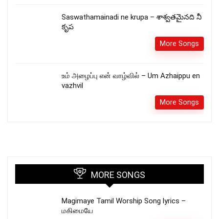
Saswathamainadi ne krupa – శాశ్వతమైనది నీ
కృప
More Songs
உம் அழைப்பு என் வாழ்வில் – Um Azhaippu en
vazhvil
More Songs
MORE SONGS
Magimaye Tamil Worship Song lyrics –
மகிமையே