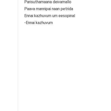
Parisuthamaana deivamallo
Paava mannipai naan petrida
Ennai kazhuvum um eesopinal
-Ennai kazhuvum