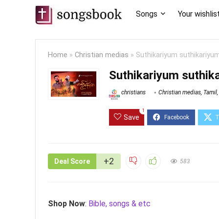
Songs
Your wishlis
Home
»
Christian medias
»
Suthikariyum suthikariyum – 
Suthikariyum suthikari
christians
Christian medias
,
Tamil
1
Save
+2
Deal Score
583
Shop Now
:
Bible, songs & etc