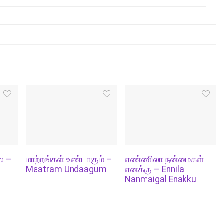
ல –
மாற்றங்கள் உண்டாகும் –
எண்ணிலா நன்மைகள்
Maatram Undaagum
எனக்கு – Ennila
Nanmaigal Enakku