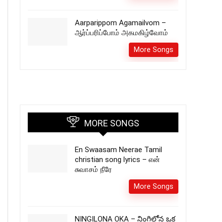
Aarparippom Agamailvom –
ஆர்ப்பரிப்போம் அகமகிழ்வோம்
More Songs
MORE SONGS
En Swaasam Neerae Tamil
christian song lyrics – என்
சுவாசம் நீரே
More Songs
NINGILONA OKA – నింగిలోన ఒక