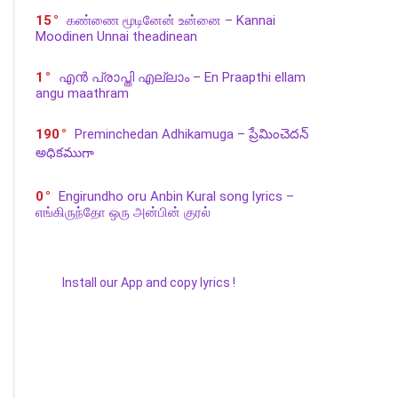
15
கண்ணை மூடினேன் உன்னை – Kannai
Moodinen Unnai theadinean
1
എൻ പ്രാപ്തി എല്ലാം – En Praapthi ellam
angu maathram
190
Preminchedan Adhikamuga – ప్రేమించెదన్
అధికముగా
0
Engirundho oru Anbin Kural song lyrics –
எங்கிருந்தோ ஒரு அன்பின் குரல்
Install our App and copy lyrics !