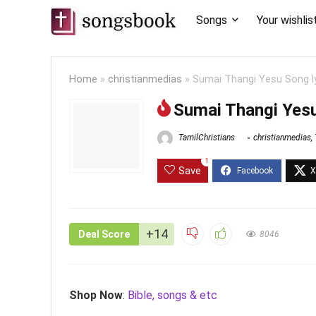
Songs
Your wishlis
Home
»
christianmedias
»
Sumai Thangi Yesu Song ly
Sumai Thangi Yesu
TamilChristians
christianmedias
,
1
Save
+14
Deal Score
8046
Shop Now
:
Bible, songs & etc