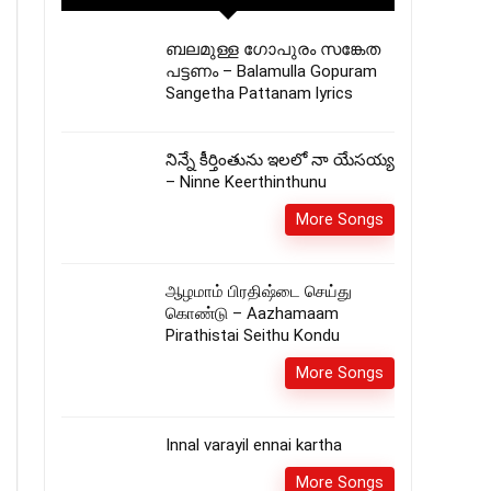
ബലമുള്ള ഗോപുരം സങ്കേത
പട്ടണം – Balamulla Gopuram
Sangetha Pattanam lyrics
నిన్నే కీర్తింతును ఇలలో నా యేసయ్య
– Ninne Keerthinthunu
More Songs
ஆழமாம் பிரதிஷ்டை செய்து
கொண்டு – Aazhamaam
Pirathistai Seithu Kondu
More Songs
Innal varayil ennai kartha
More Songs