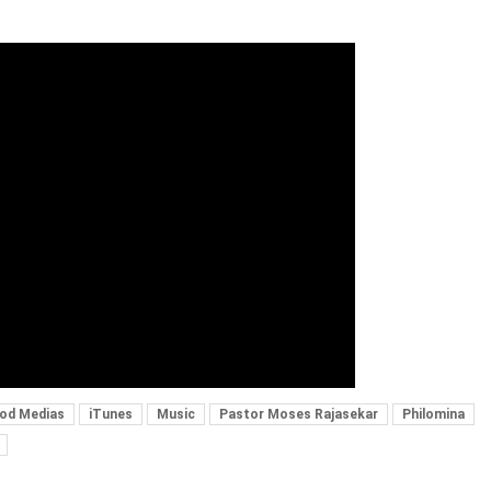
od Medias
iTunes
Music
Pastor Moses Rajasekar
Philomina