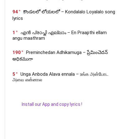
94
కొండలలో లోయలలో – Kondalalo Loyalalo song
lyrics
1
എൻ പ്രാപ്തി എല്ലാം – En Praapthi ellam
angu maathram
190
Preminchedan Adhikamuga – ప్రేమించెదన్
అధికముగా
5
Unga Anboda Alava ennala – உங்க அன்போட
அளவ என்னால
Install our App and copy lyrics !