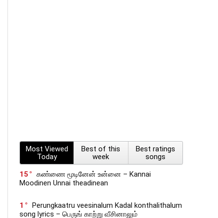
Most Viewed
Best of this
Best ratings
Today
week
songs
15
கண்ணை மூடினேன் உன்னை – Kannai
Moodinen Unnai theadinean
1
Perungkaatru veesinalum Kadal konthalithalum
song lyrics – பெருங் காற்று வீசினாலும்