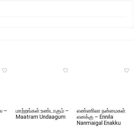
ல –
மாற்றங்கள் உண்டாகும் –
எண்ணிலா நன்மைகள்
Maatram Undaagum
எனக்கு – Ennila
Nanmaigal Enakku