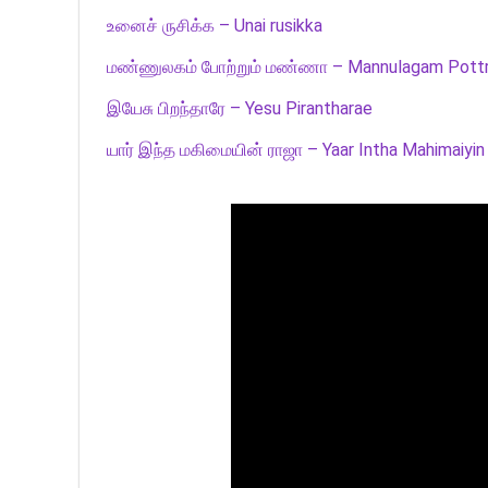
உனைச் ருசிக்க – Unai rusikka
மண்ணுலகம் போற்றும் மண்ணா – Mannulagam Pott
இயேசு பிறந்தாரே – Yesu Pirantharae
யார் இந்த மகிமையின் ராஜா – Yaar Intha Mahimaiyin