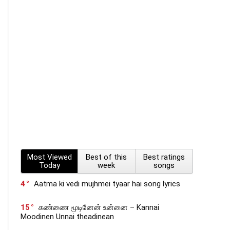
Most Viewed
Best of this
Best ratings
Today
week
songs
4
Aatma ki vedi mujhmei tyaar hai song lyrics
15
கண்ணை மூடினேன் உன்னை – Kannai
Moodinen Unnai theadinean