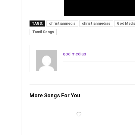
TAGS:
christianmedia
christianmedias
God Medi
Tamil Songs
god medias
More Songs For You