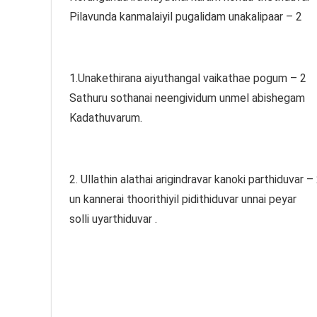
Pilavunda kanmalaiyil pugalidam unakalipaar – 2
1.Unakethirana aiyuthangal vaikathae pogum – 2
Sathuru sothanai neengividum unmel abishegam
Kadathuvarum.
2. Ullathin alathai arigindravar kanoki parthiduvar –
un kannerai thoorithiyil pidithiduvar unnai peyar
solli uyarthiduvar .