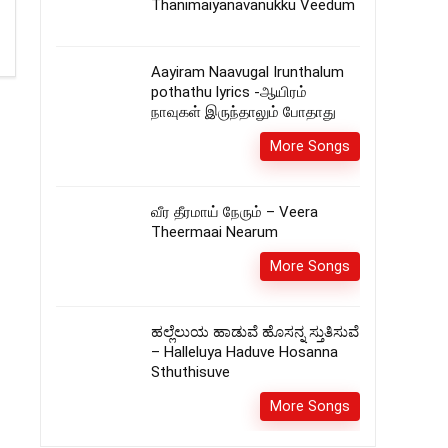
Thanimaiyanavanukku Veedum
Aayiram Naavugal Irunthalum
pothathu lyrics -ஆயிரம்
நாவுகள் இருந்தாலும் போதாது
More Songs
வீர தீரமாய் நேரும் – Veera
Theermaai Nearum
More Songs
ಹಲ್ಲೆಲುಯ ಹಾಡುವೆ ಹೊಸನ್ನ ಸ್ತುತಿಸುವೆ
– Halleluya Haduve Hosanna
Sthuthisuve
More Songs