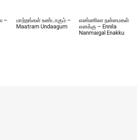
ல –
மாற்றங்கள் உண்டாகும் –
எண்ணிலா நன்மைகள்
Maatram Undaagum
எனக்கு – Ennila
Nanmaigal Enakku