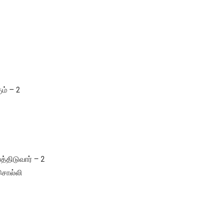
ம் – 2
்திடுவார் – 2
 சொல்லி