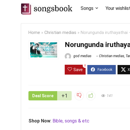
Songs
Your wishlis
Home
»
Christian medias
»
Norungunda iruthayathai
Norungunda iruthay
god medias
Christian medias
,
Ta
0
Save
+1
Deal Score
141
Shop Now
:
Bible, songs & etc