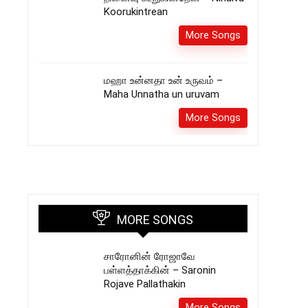
Koorukintrean
More Songs
மஹா உன்னதா உன் உருவம் –
Maha Unnatha un uruvam
More Songs
MORE SONGS
சாரோனின் ரோஜாவே
பள்ளத்தாக்கின் – Saronin
Rojave Pallathakin
More Songs