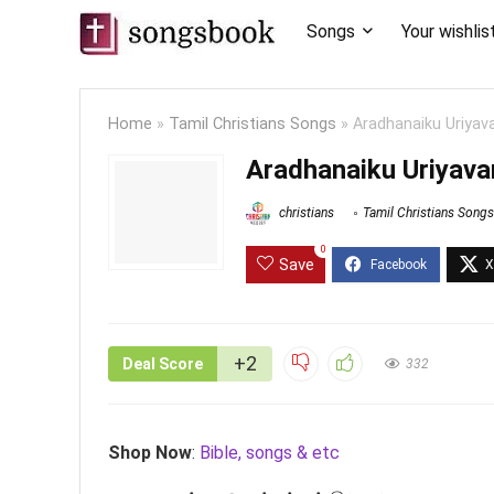
Songs
Your wishlis
Home
»
Tamil Christians Songs
»
Aradhanaiku Uriyava
Aradhanaiku Uriyavar
christians
Tamil Christians Songs
0
Save
+2
Deal Score
332
Shop Now
:
Bible, songs & etc