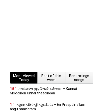
Most Viewed
Best of this
Best ratings
Today
week
songs
15
கண்ணை மூடினேன் உன்னை – Kannai
Moodinen Unnai theadinean
1
എൻ പ്രാപ്തി എല്ലാം – En Praapthi ellam
angu maathram