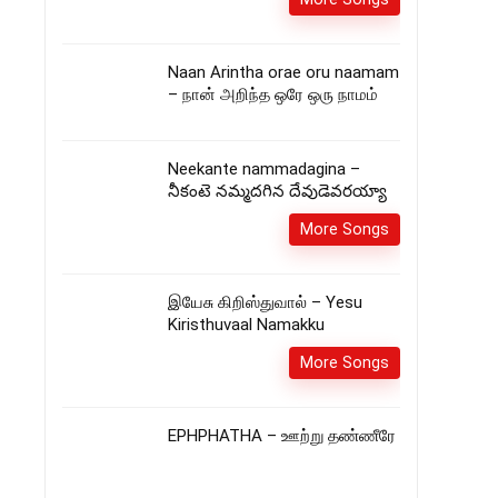
Naan Arintha orae oru naamam
– நான் அறிந்த ஒரே ஒரு நாமம்
Neekante nammadagina –
నీకంటె నమ్మదగిన దేవుడెవరయ్యా
More Songs
இயேசு கிறிஸ்துவால் – Yesu
Kiristhuvaal Namakku
More Songs
EPHPHATHA – ஊற்று தண்ணீரே