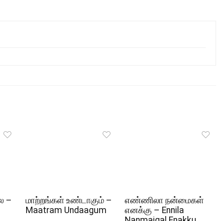
ல –
மாற்றங்கள் உண்டாகும் –
எண்ணிலா நன்மைகள்
Maatram Undaagum
எனக்கு – Ennila
Nanmaigal Enakku