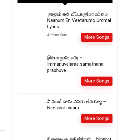
நானும் என் வீட்டாருமோ உம்மை –
Naanum En Veetarumo Ummai
Lyrics
Asborn Sam
More Songs
இம்மானுவேலரே –
Immanuvelarae samathana
prabhuve
More Songs
నీ వంటి వారు ఎవరు లేరయ్యా –
Nee vanti vaaru
More Songs
நினைவு கூறுகின்றேன் – Ninaivu