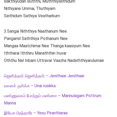
Bakthiyudan Buththi, Muththiyalithidum
Nithiyane Ummai, Thuthiyam
Seithidum Sathiya Veatharkum
3.Sangai Niththiya Naathanum Nee
Pangamil Saththiya Pothanum Nee
Mangaa Maatchimai Nee Thanga kaasiyum Nee
Iththarai Iththiru Manaththin Iruvar
Oththu Nal Inbam Uttravar Vaazha Nadaththiyarulumae
ஜெனித்தார் ஜெனித்தார் – Jenithaar Jenithaar
உனைச் ருசிக்க – Unai rusikka
மண்ணுலகம் போற்றும் மண்ணா – Mannulagam Pottrum
Manna
இயேசு பிறந்தாரே – Yesu Pirantharae