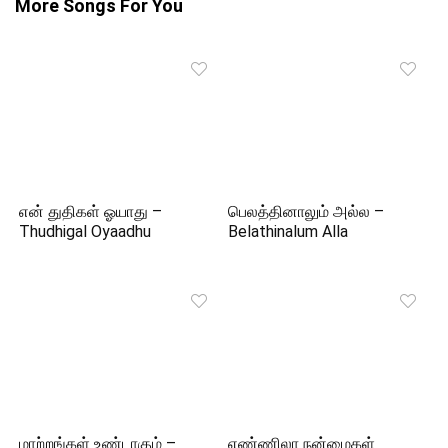
More Songs For You
என் துதிகள் ஓயாது –
பெலத்தினாலும் அல்ல –
Thudhigal Oyaadhu
Belathinalum Alla
மாற்றங்கள் உண்டாகும் –
எண்ணிலா நன்மைகள்