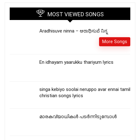
MOST VIEWED SONGS
Aradhisuve ninna – ಆರಾಧಿಸುವೆ ನಿನ್ನ
More Songs
En idhayam yaarukku thariyum lyrics
singa kebiyo soolai neruppo avar ennai tamil
christian songs lyrics
മാരകവ്യാധികൾ പടർന്നിടുമ്പോൾ