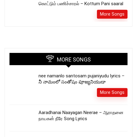
கொட்டும் பணிச்சாரல் – Kottum Pani saaral
More Songs
MORE SONGS
nee namanlo santosam pujaniyudu lyrics –
నీ నామంలో సంతోషం పూజ్యనియుడా
More Songs
Aaradhanai Naayagan Neerae – ஆராதனை
நாயகன் நீரே Song Lyrics