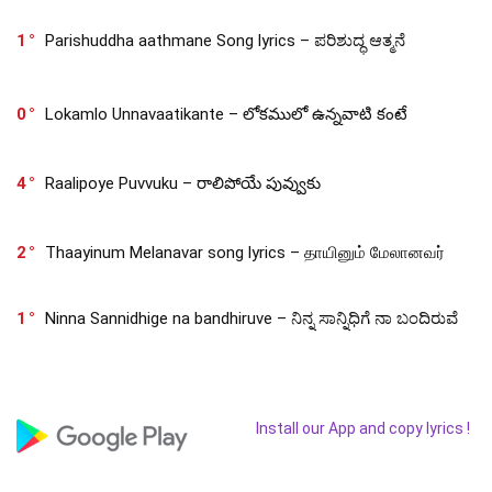
1
Parishuddha aathmane Song lyrics – ಪರಿಶುದ್ಧ ಆತ್ಮನೆ
0
Lokamlo Unnavaatikante – లోకములో ఉన్నవాటి కంటే
4
Raalipoye Puvvuku – రాలిపోయే పువ్వుకు
2
Thaayinum Melanavar song lyrics – தாயினும் மேலானவர்
1
Ninna Sannidhige na bandhiruve – ನಿನ್ನ ಸಾನ್ನಿಧಿಗೆ ನಾ ಬಂದಿರುವೆ
Install our App and copy lyrics !