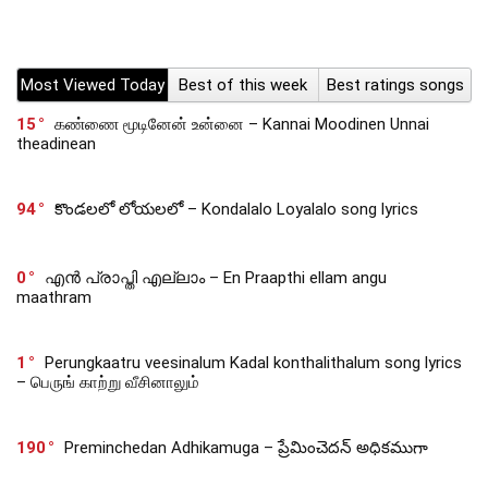
Most Viewed Today
Best of this week
Best ratings songs
15
கண்ணை மூடினேன் உன்னை – Kannai Moodinen Unnai
theadinean
94
కొండలలో లోయలలో – Kondalalo Loyalalo song lyrics
0
എൻ പ്രാപ്തി എല്ലാം – En Praapthi ellam angu
maathram
1
Perungkaatru veesinalum Kadal konthalithalum song lyrics
– பெருங் காற்று வீசினாலும்
190
Preminchedan Adhikamuga – ప్రేమించెదన్ అధికముగా