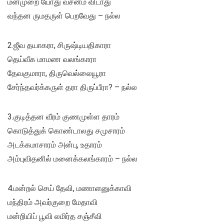
மனமுறை யோது வசனம் விடாது
வந்தன ருமதருள் பெறவேது – நல்ல
2.ஜீவ தயாகரா, சிருஷ்டியதிகாரா
தெய்வீக மாமண வலங்காரா
தேவகுமாரா, திருவெல்லையூரா
சேர்ந்தவர்க்கருள் தரா திருப்பீரா? – நல்ல
3.குடித்தன வீரம் குணமுள்ள தாரம்
கொடுத்துக் கொண்டாலது சமுசாரம்
அடக்கமாசாரம் அன்பு, உதாரம்
அம்புவிதனில் மனைக்கலங்காரம் – நல்ல
4.மன்றல் செய் தேவி, மணாளனுக்காவி
மந்திரம் அவர்குறை மேதாவி
மன்றியிப் பூவி லமிர்த சஞ்சீவி