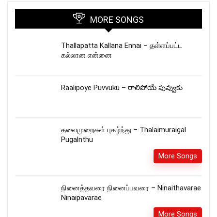
MORE SONGS
Thallapatta Kallana Ennai – தள்ளப்பட்ட
கல்லான என்னை
Raalipoye Puvvuku – రాలిపోయే పువ్వుకు
தலைமுறைகள் புகழ்ந்து – Thalaimuraigal
Pugalnthu
More Songs
நினைத்தவரை நினைப்பவரை – Ninaithavarae
Ninaipavarae
More Songs