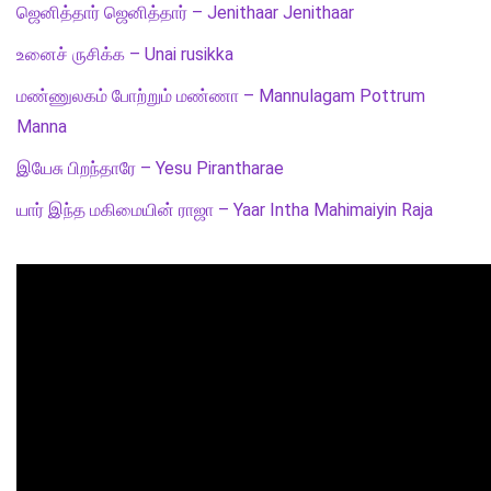
ஜெனித்தார் ஜெனித்தார் – Jenithaar Jenithaar
உனைச் ருசிக்க – Unai rusikka
மண்ணுலகம் போற்றும் மண்ணா – Mannulagam Pottrum
Manna
இயேசு பிறந்தாரே – Yesu Pirantharae
யார் இந்த மகிமையின் ராஜா – Yaar Intha Mahimaiyin Raja