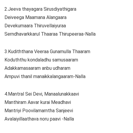
2.Jeeva thayagara Sirusdiyathigara
Deiveega Maamana Alangaara
Devekumaara Thiruvellaiyuraa
Serndhavarkkarul Thaaraa Thirupeeraa-Nalla
3.Kudiththana Veeraa Gunamulla Thaaram
Koduththu kondaladhu samusaaram
Adakkamasaaram anbu udharam
Ampuvi thanil manaikkalangaaram-Nalla
4.Mantral Sei Devi, Manaalunakkaavi
Manthiram Aavar kurai Meadhavi
Mantriyi Poovilamarntha Sanjeevi
Avalaiyillaathava noru paavi -Nalla