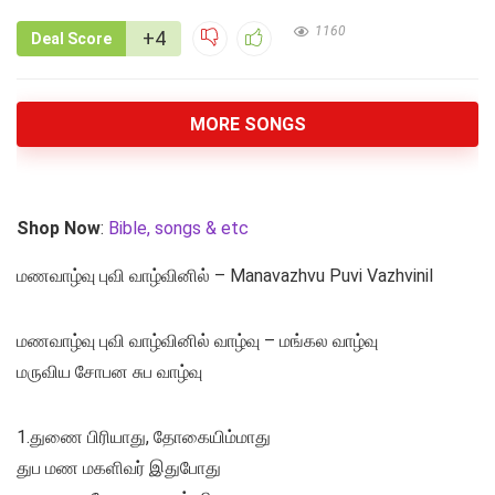
1160
+4
Deal Score
MORE SONGS
Shop Now
:
Bible, songs & etc
மணவாழ்வு புவி வாழ்வினில் – Manavazhvu Puvi Vazhvinil
மணவாழ்வு புவி வாழ்வினில் வாழ்வு – மங்கல வாழ்வு
மருவிய சோபன சுப வாழ்வு
1.துணை பிரியாது, தோகையிம்மாது
துப மண மகளிவர் இதுபோது