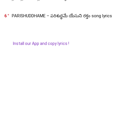
6
PARISHUDDHAME – పరిశుద్ధమే యేసుని రక్తం song lyrics
Install our App and copy lyrics !