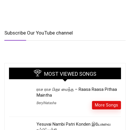
Subscribe Our YouTube channel
MOST VIEWED SONGS
ராச ராச பிதா மைந்த – Raasa Raasa Pithaa
Maintha
BerylNatasha
More Songs
Yesuvai Nambi Patri Konden இயேசுவை