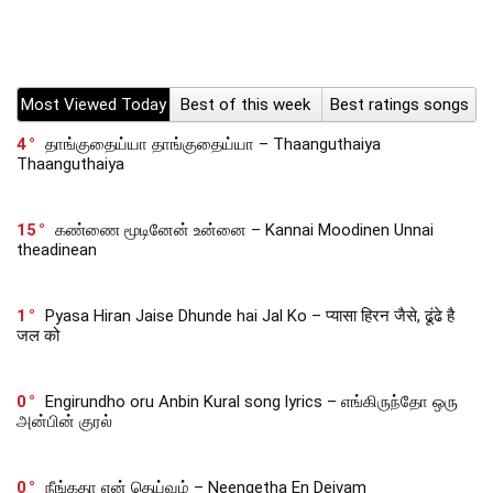
Most Viewed Today
Best of this week
Best ratings songs
4
தாங்குதைய்யா தாங்குதைய்யா – Thaanguthaiya
Thaanguthaiya
15
கண்ணை மூடினேன் உன்னை – Kannai Moodinen Unnai
theadinean
1
Pyasa Hiran Jaise Dhunde hai Jal Ko – प्यासा हिरन जैसे, ढूंढे है
जल को
0
Engirundho oru Anbin Kural song lyrics – எங்கிருந்தோ ஒரு
அன்பின் குரல்
0
நீங்கதா என் தெய்வம் – Neengetha En Deivam