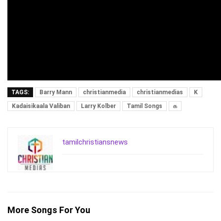
TAGS:
Barry Mann
christianmedia
christianmedias
K
Kadaisikaala Valiban
Larry Kolber
Tamil Songs
க
tamilchristiansnews
More Songs For You