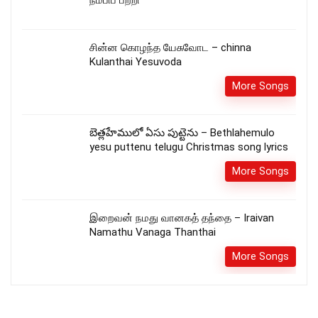
நம்பிப் பற்றி
சின்ன கொழந்த யேசுவோட – chinna
Kulanthai Yesuvoda
More Songs
బెత్లహేములో ఏసు పుట్టెను – Bethlahemulo
yesu puttenu telugu Christmas song lyrics
More Songs
இறைவன் நமது வானகத் தந்தை – Iraivan
Namathu Vanaga Thanthai
More Songs