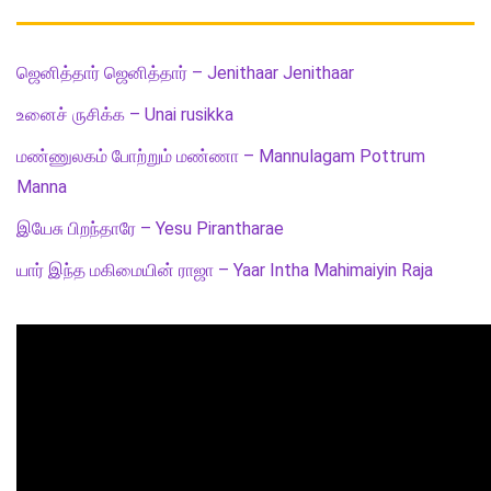
ஜெனித்தார் ஜெனித்தார் – Jenithaar Jenithaar
உனைச் ருசிக்க – Unai rusikka
மண்ணுலகம் போற்றும் மண்ணா – Mannulagam Pottrum
Manna
இயேசு பிறந்தாரே – Yesu Pirantharae
யார் இந்த மகிமையின் ராஜா – Yaar Intha Mahimaiyin Raja