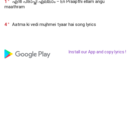
1
എൻ പ്രാപ്തി എല്ലാം – En Praapthi ellam angu
maathram
4
Aatma ki vedi mujhmei tyaar hai song lyrics
Install our App and copy lyrics !