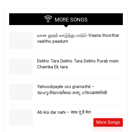
MORE SONGS
வான தூதர் வாழ்த்து பாடும்-Vaana thoothar
vaalthu paadum
Dekho Tara Dekho Tara Dekho Purab mein
Chamka Ek tara
Yahoodiyayile oru gramathil –
യഹൂദിയായിലെ ഒരു ഗ്രാമത്തില്‍
Ab koi dar nahi – साथ तु है मेरा
More Songs