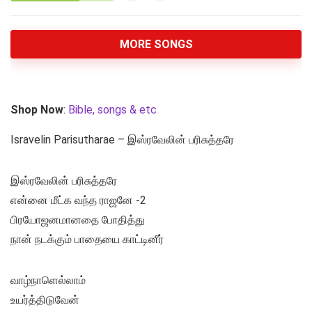
MORE SONGS
Shop Now
:
Bible, songs & etc
Isravelin Parisutharae – இஸ்ரவேலின் பரிசுத்தரே
இஸ்ரவேலின் பரிசுத்தரே
என்னை மீட்க வந்த ராஜனே -2
பிரயோஜனமானதை போதித்து
நான் நடக்கும் பாதையை காட்டினீர்
வாழ்நாளெல்லாம்
உயர்த்திடுவேன்