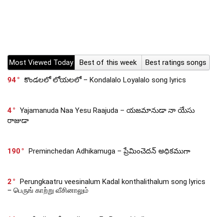
Most Viewed Today
Best of this week
Best ratings songs
94
కొండలలో లోయలలో – Kondalalo Loyalalo song lyrics
4
Yajamanuda Naa Yesu Raajuda – యజమానుడా నా యేసు
రాజుడా
190
Preminchedan Adhikamuga – ప్రేమించెదన్ అధికముగా
2
Perungkaatru veesinalum Kadal konthalithalum song lyrics
– பெருங் காற்று வீசினாலும்