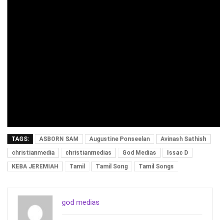
TAGS:
ASBORN SAM
Augustine Ponseelan
Avinash Sathish
christianmedia
christianmedias
God Medias
Issac D
KEBA JEREMIAH
Tamil
Tamil Song
Tamil Songs
god medias