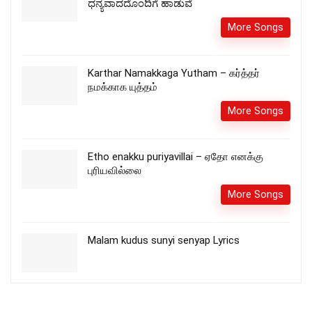
ಧನ್ಯವಾದದೊಂದಿಗೆ ಹಾಡುವೆ
More Songs
Karthar Namakkaga Yutham – கர்த்தர்
நமக்காக யுத்தம்
More Songs
Etho enakku puriyavillai – ஏதோ எனக்கு
புரியவில்லை
More Songs
Malam kudus sunyi senyap Lyrics