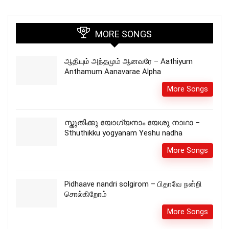
MORE SONGS
ஆதியும் அந்தமும் ஆனவரே – Aathiyum
Anthamum Aanavarae Alpha
More Songs
സ്തുതിക്കു യോഗ്യനാം യേശു നാഥാ –
Sthuthikku yogyanam Yeshu nadha
More Songs
Pidhaave nandri solgirom – பிதாவே நன்றி
சொல்கிறோம்
More Songs