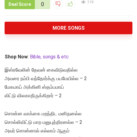
119
0
Deal Score
MORE SONGS
Shop Now
:
Bible, songs & etc
இஸ்ரவேலின் தேவன் கைவிடுவதில்ல
அவரை நம்பி வந்தோர்க்கு பயமேயில்ல – 2
மேகமாய் அக்கினி ஸ்தம்பமாய்
விட்டு விலகாதிருக்கிறார் – 2
சொன்ன வாக்கை மறந்திட மனிதனல்ல
சொல்லிவிட்டு மாற மனுபுத்திரனல்ல – 2
அவர் சொன்னால் எல்லாம் ஆகும்