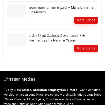
மஹா உன்னதா உன் உருவம் – Maha Unnatha
un uruvam
More Songs
என் கர்த்தர் செய்த நன்மை யாவும் – En
karthar Seytha Nanmai Yavum
More Songs
Christian Medias !
”
Daily Bible verses, Christian songs lyrics & more
“world christian
worship, christian song lyrics, praise and worship,Christian songs lyrics
. Online Christian Music Lyrics, Christian song lyrics Christian music
lyrics and Christian song lyrics,Gospel music lyrics.