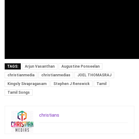
TAGS:
Arjun Vasanthan
Augustine Ponseelan
christianmedia
christianmedias
JOEL THOMASRAJ
Kingsly Sivapragasam
Stephen J Renswick
Tamil
Tamil Songs
christians