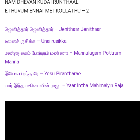
NAM DHEVAN KUDA IRUNTHAAL
ETHUVUM ENNAI METKOLLATHU – 2
ஜெனித்தார் ஜெனித்தார் – Jenithaar Jenithaar
உனைச் ருசிக்க – Unai rusikka
மண்ணுலகம் போற்றும் மண்ணா – Mannulagam Pottrum
Manna
இயேசு பிறந்தாரே – Yesu Pirantharae
யார் இந்த மகிமையின் ராஜா – Yaar Intha Mahimaiyin Raja