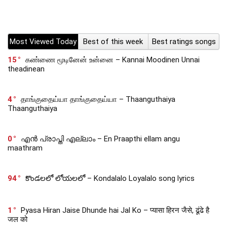
Most Viewed Today
Best of this week
Best ratings songs
15
கண்ணை மூடினேன் உன்னை – Kannai Moodinen Unnai
theadinean
4
தாங்குதைய்யா தாங்குதைய்யா – Thaanguthaiya
Thaanguthaiya
0
എൻ പ്രാപ്തി എല്ലാം – En Praapthi ellam angu
maathram
94
కొండలలో లోయలలో – Kondalalo Loyalalo song lyrics
1
Pyasa Hiran Jaise Dhunde hai Jal Ko – प्यासा हिरन जैसे, ढूंढे है
जल को