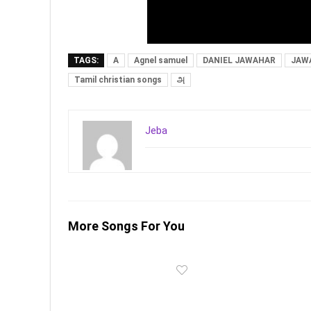
TAGS:
A
Agnel samuel
DANIEL JAWAHAR
JAW
Tamil christian songs
அ
Jeba
More Songs For You