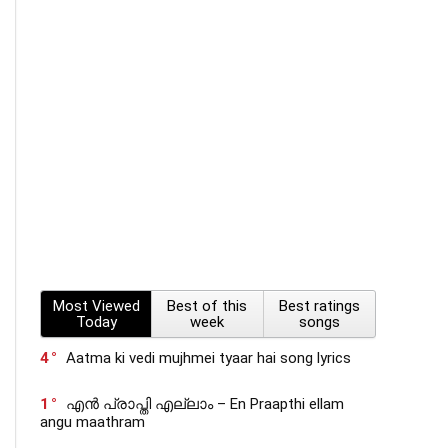
Most Viewed
Best of this
Best ratings
Today
week
songs
4
Aatma ki vedi mujhmei tyaar hai song lyrics
1
എൻ പ്രാപ്തി എല്ലാം – En Praapthi ellam
angu maathram