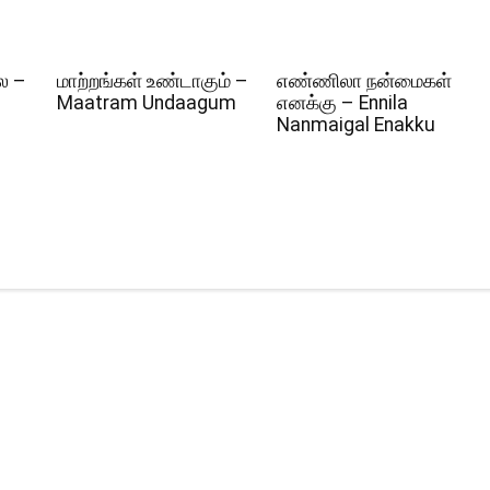
ல –
மாற்றங்கள் உண்டாகும் –
எண்ணிலா நன்மைகள்
Maatram Undaagum
எனக்கு – Ennila
Nanmaigal Enakku