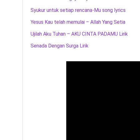
Syukur untuk setiap rencana-Mu song lyrics
Yesus Kau telah memulai – Allah Yang Setia
Ujilah Aku Tuhan – AKU CINTA PADAMU Lirik
Senada Dengan Surga Lirik