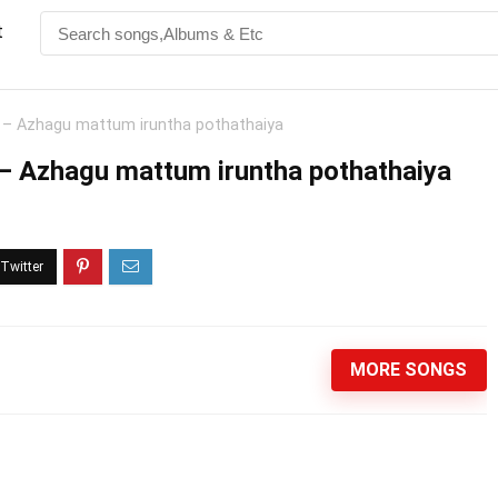
t
தா – Azhagu mattum iruntha pothathaiya
ா – Azhagu mattum iruntha pothathaiya
MORE SONGS