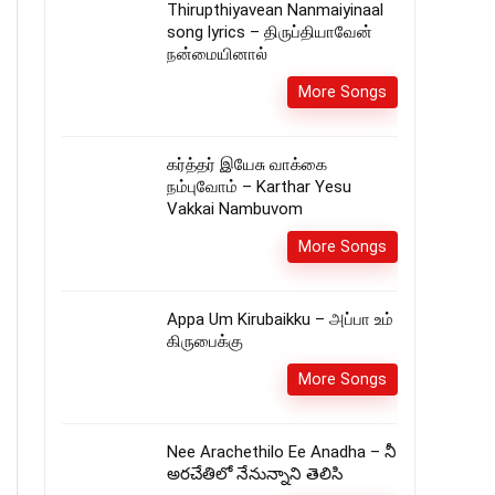
Thirupthiyavean Nanmaiyinaal
song lyrics – திருப்தியாவேன்
நன்மையினால்
More Songs
கர்த்தர் இயேசு வாக்கை
நம்புவோம் – Karthar Yesu
Vakkai Nambuvom
More Songs
Appa Um Kirubaikku – அப்பா உம்
கிருபைக்கு
More Songs
Nee Arachethilo Ee Anadha – నీ
అరచేతిలో నేనున్నాని తెలిసి