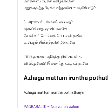
மீன்களைப் பிடிச்சி மகிழ்ந்தவனே
மனுக்குலத்த பிடிக்க வந்தவனே – ஆவியோடும்
3 . அரசாண்ட சின்னப் பையனும்
அளவில்லாத ஞானியானனே
சொன்னச் சொல்லக் கேட்டவன் தானே
மாபெரும் தீர்க்கத்தரிசி ஆனானே
கிறிஸ்தவனை எதிர்த்து நின்னவன் கூட
கிறிஸ்துவோடு இணைந்து வாழ வந்தானே
Azhagu mattum iruntha pothatha
Azhagu mattum iruntha pothathaiya
PAGBABALIK – Ngayon ay aahon