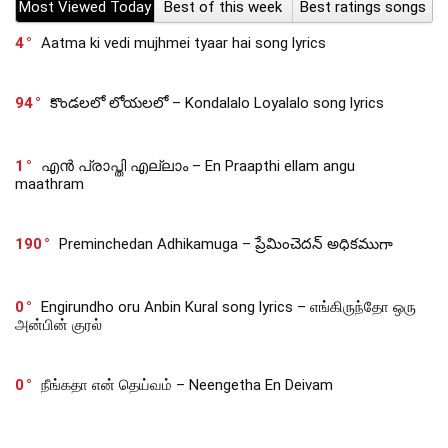
Most Viewed Today
Best of this week
Best ratings songs
4
Aatma ki vedi mujhmei tyaar hai song lyrics
94
కొండలలో లోయలలో – Kondalalo Loyalalo song lyrics
1
എൻ പ്രാപ്തി എല്ലാം – En Praapthi ellam angu
maathram
190
Preminchedan Adhikamuga – ప్రేమించెదన్ అధికముగా
0
Engirundho oru Anbin Kural song lyrics – எங்கிருந்தோ ஒரு
அன்பின் குரல்
0
நீங்கதா என் தெய்வம் – Neengetha En Deivam