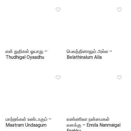
என் துதிகள் ஓயாது –
பெலத்தினாலும் அல்ல –
Thudhigal Oyaadhu
Belathinalum Alla
மாற்றங்கள் உண்டாகும் –
எண்ணிலா நன்மைகள்
Maatram Undaagum
எனக்கு – Ennila Nanmaigal
Enakku