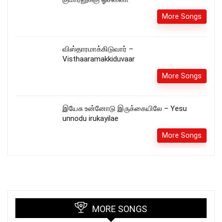
More Songs
விஸ்தாரமாக்கிடுவார் –
Visthaaramakkiduvaar
More Songs
இயேசு உன்னோடு இருக்கையிலே – Yesu
unnodu irukayilae
More Songs
MORE SONGS