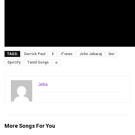
TAGS:
Derrick Paul
E
iTunes
John Jebaraj
levi
Spotify
Tamil Songs
எ
Jeba
More Songs For You