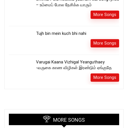
– உம்மைப் போல நேசிக்க யாரும்
More Songs
Tujh bin mein kuch bhi nahi
More Songs
Varugai Kaana Vizhigal Yeanguthaey
-வருகை காண விழிகள் இரண்டும் ஏங்குதே
More Songs
MORE SONGS