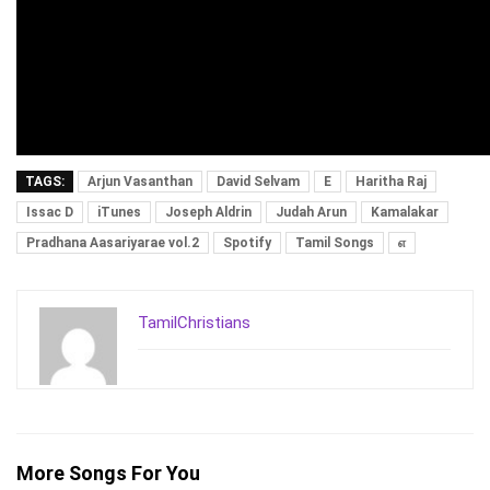
TAGS:
Arjun Vasanthan
David Selvam
E
Haritha Raj
Issac D
iTunes
Joseph Aldrin
Judah Arun
Kamalakar
Pradhana Aasariyarae vol.2
Spotify
Tamil Songs
எ
TamilChristians
More Songs For You