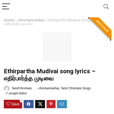
Home
»
christianmedias
»
Ethirpartha Mudivai song lyrics –
BEST VALUE
எதிர்பார்த்த முடிவை
Ethirpartha Mudivai song lyrics –
எதிர்பார்த்த முடிவை
TamilChristians
christianmedias
,
Tamil Christians Songs
Joseph Aldrin
2
Save