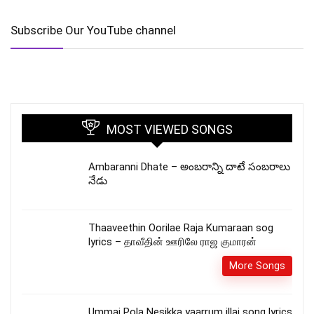
Subscribe Our YouTube channel
MOST VIEWED SONGS
Ambaranni Dhate – అంబరాన్ని దాటే సంబరాలు
నేడు
Thaaveethin Oorilae Raja Kumaraan sog
lyrics – தாவீதின் ஊரிலே ராஜ குமாரன்
More Songs
Ummai Pola Nesikka yaarrum illai song lyrics