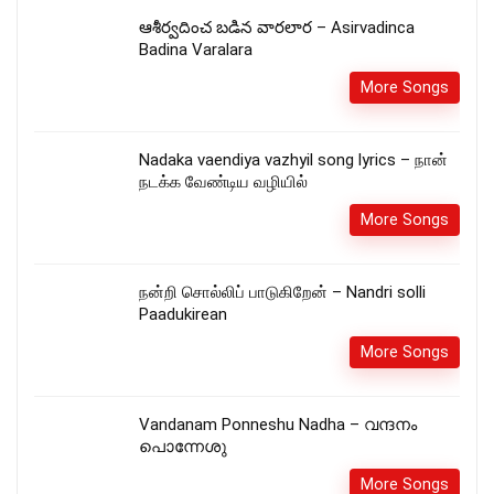
ఆశీర్వదించ బడిన వారలార – Asirvadinca
Badina Varalara
More Songs
Nadaka vaendiya vazhyil song lyrics – நான்
நடக்க வேண்டிய வழியில்
More Songs
நன்றி சொல்லிப் பாடுகிறேன் – Nandri solli
Paadukirean
More Songs
Vandanam Ponneshu Nadha – വന്ദനം
പൊന്നേശു
More Songs