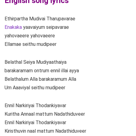
English song lyrics
Ethirpartha Mudivai Tharupavarae
Enakaka
yaavaiyum seipavarae
yahovaeere yahovaeere
Ellamae seithu mudipeer
Belathal Seiya Mudiyaathaiya
barakaramam ontrum ennil illai ayya
Belathalum Alla barakaramum Alla
Um Aaaviyal seithu mudipeer
Ennil Narkiriyai Thodankiyavar
Kuritha Annaal mattum Nadathiduveer
Ennil Narkiriyai Thodankiyavar
Kiristhuvin naal mattum Nadathiduveer