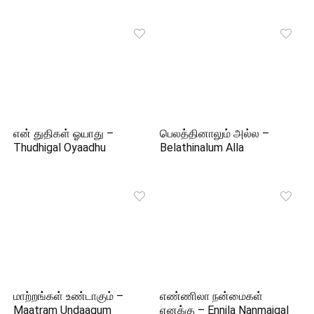
என் துதிகள் ஓயாது –
பெலத்தினாலும் அல்ல –
Thudhigal Oyaadhu
Belathinalum Alla
மாற்றங்கள் உண்டாகும் –
எண்ணிலா நன்மைகள்
Maatram Undaagum
எனக்கு – Ennila Nanmaigal