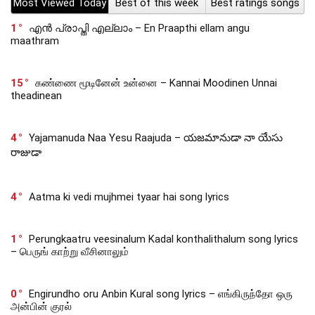
Most Viewed Today
Best of this week
Best ratings songs
1
എൻ പ്രാപ്തി എല്ലാം – En Praapthi ellam angu
maathram
15
கண்ணை மூடினேன் உன்னை – Kannai Moodinen Unnai
theadinean
4
Yajamanuda Naa Yesu Raajuda – యజమానుడా నా యేసు
రాజుడా
4
Aatma ki vedi mujhmei tyaar hai song lyrics
1
Perungkaatru veesinalum Kadal konthalithalum song lyrics
– பெருங் காற்று வீசினாலும்
0
Engirundho oru Anbin Kural song lyrics – எங்கிருந்தோ ஒரு
அன்பின் குரல்