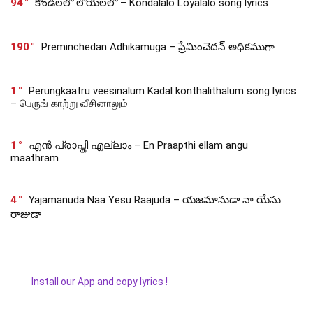
94
కొండలలో లోయలలో – Kondalalo Loyalalo song lyrics
190
Preminchedan Adhikamuga – ప్రేమించెదన్ అధికముగా
1
Perungkaatru veesinalum Kadal konthalithalum song lyrics
– பெருங் காற்று வீசினாலும்
1
എൻ പ്രാപ്തി എല്ലാം – En Praapthi ellam angu
maathram
4
Yajamanuda Naa Yesu Raajuda – యజమానుడా నా యేసు
రాజుడా
Install our App and copy lyrics !