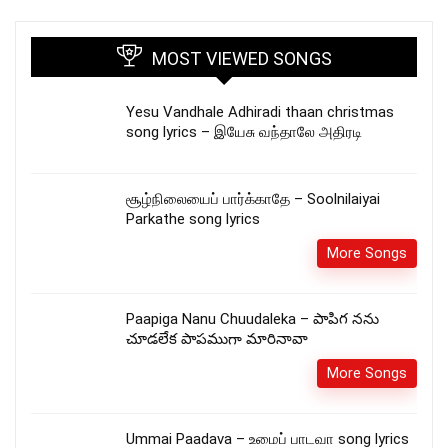
MOST VIEWED SONGS
Yesu Vandhale Adhiradi thaan christmas
song lyrics – இயேசு வந்தாலே அதிரடி
சூழ்நிலையைப் பார்க்காதே – Soolnilaiyai
Parkathe song lyrics
More Songs
Paapiga Nanu Chuudaleka – పాపిగ నను
చూడలేక పాపముగా మారినావా
More Songs
Ummai Paadava – உமைப் பாடவா song lyrics