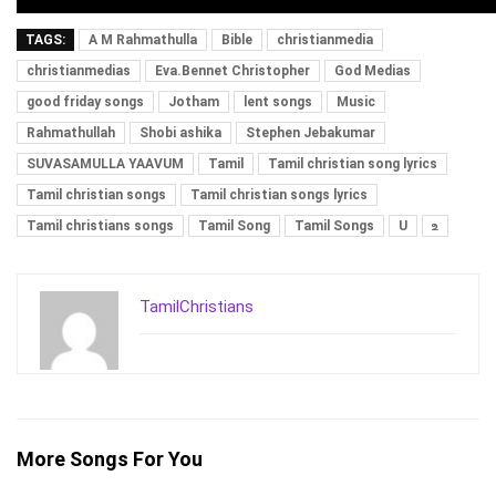
TAGS:
A M Rahmathulla
Bible
christianmedia
christianmedias
Eva.Bennet Christopher
God Medias
good friday songs
Jotham
lent songs
Music
Rahmathullah
Shobi ashika
Stephen Jebakumar
SUVASAMULLA YAAVUM
Tamil
Tamil christian song lyrics
Tamil christian songs
Tamil christian songs lyrics
Tamil christians songs
Tamil Song
Tamil Songs
U
உ
TamilChristians
More Songs For You