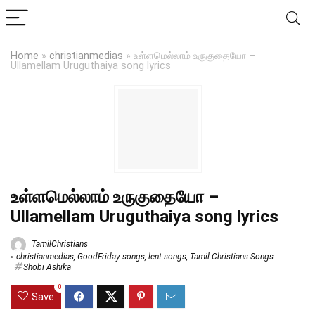
Home
»
christianmedias
»
உள்ளமெல்லாம் உருகுதையோ –
Ullamellam Uruguthaiya song lyrics
உள்ளமெல்லாம் உருகுதையோ –
Ullamellam Uruguthaiya song lyrics
TamilChristians
christianmedias
,
GoodFriday songs
,
lent songs
,
Tamil Christians Songs
Shobi Ashika
0
Save