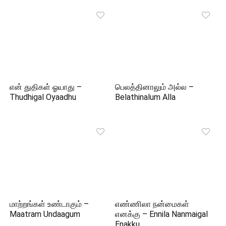
என் துதிகள் ஓயாது –
பெலத்தினாலும் அல்ல –
Thudhigal Oyaadhu
Belathinalum Alla
மாற்றங்கள் உண்டாகும் –
எண்ணிலா நன்மைகள்
Maatram Undaagum
எனக்கு – Ennila Nanmaigal
Enakku