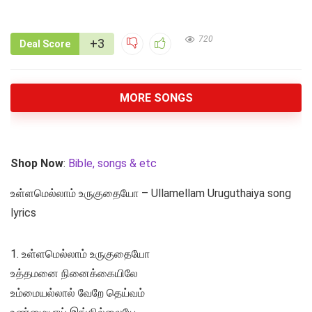
720
+3
Deal Score
MORE SONGS
Shop Now
:
Bible, songs & etc
உள்ளமெல்லாம் உருகுதையோ – Ullamellam Uruguthaiya song
lyrics
1. உள்ளமெல்லாம் உருகுதையோ
உத்தமனை நினைக்கையிலே
உம்மையல்லால் வேறே தெய்வம்