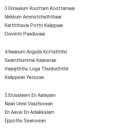
3.Ennaalum Koottam Koottamaai
Nirkkum Ammotchaththaar
Karththavai Pottri Kalippaai
Ooivintri Paaduvaar
4.Naanum Angulla Kottaththil
Searnthummai Kaanavae
Vaanjiththu Loga Thunbaththil
Kalippean Yesuvae
5.Erusalaem En Aalayam
Naan Unnil Vaazhuvean
En Aaval En Adaikkalam
Eppothu Searuvean