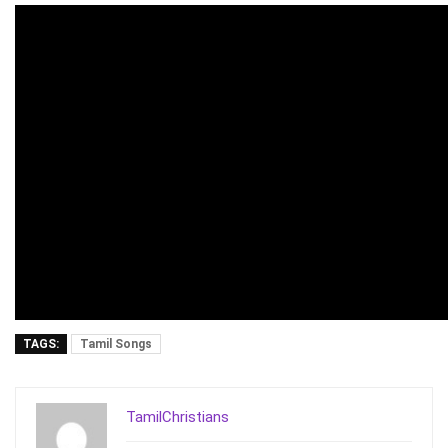
TAGS:
Tamil Songs
TamilChristians