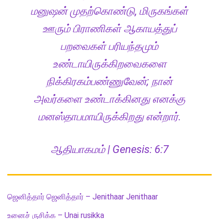
மனுஷன் முதற்கொண்டு, மிருகங்கள்
ஊரும் பிராணிகள் ஆகாயத்துப்
பறவைகள் பரியந்தமும்
உண்டாயிருக்கிறவைகளை
நிக்கிரகம்பண்ணுவேன்; நான்
அவர்களை உண்டாக்கினது எனக்கு
மனஸ்தாபமாயிருக்கிறது என்றார்.
ஆதியாகமம் | Genesis: 6:7
ஜெனித்தார் ஜெனித்தார் – Jenithaar Jenithaar
உனைச் ருசிக்க – Unai rusikka