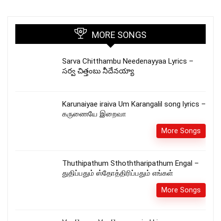
MORE SONGS
Sarva Chitthambu Needenayyaa Lyrics –
సర్వ చిత్తంబు నీదేనయ్యా
Karunaiyae iraiva Um Karangalil song lyrics –
கருணையே இறைவா
More Songs
Thuthipathum Sthoththaripathum Engal –
துதிப்பதும் ஸ்தோத்திரிப்பதும் எங்கள்
More Songs