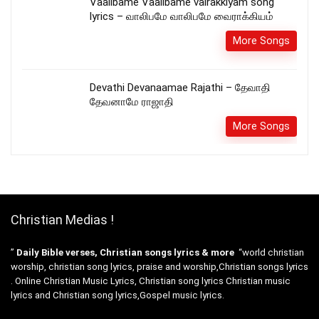
Vaalibame Vaalibame vairakkiyam song
lyrics – வாலிபமே வாலிபமே வைராக்கியம்
More Songs
Devathi Devanaamae Rajathi – தேவாதி
தேவனாமே ராஜாதி
More Songs
Christian Medias !
”
Daily Bible verses, Christian songs lyrics & more
“world christian
worship, christian song lyrics, praise and worship,Christian songs lyrics
. Online Christian Music Lyrics, Christian song lyrics Christian music
lyrics and Christian song lyrics,Gospel music lyrics.