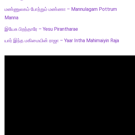
மண்ணுலகம் போற்றும் மண்ணா – Mannulagam Pottrum
Manna
இயேசு பிறந்தாரே – Yesu Pirantharae
யார் இந்த மகிமையின் ராஜா – Yaar Intha Mahimaiyin Raja