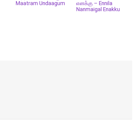
Maatram Undaagum
எனக்கு – Ennila
Nanmaigal Enakku