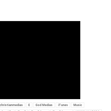
christianmedias
E
God Medias
iTunes
Music