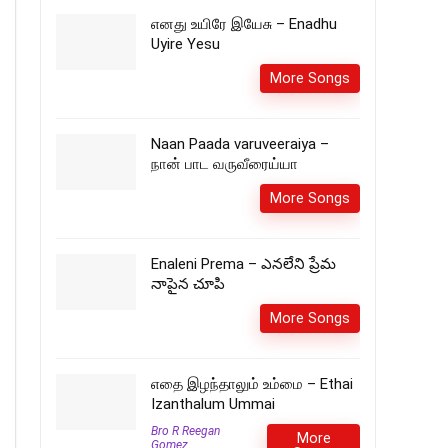
எனது உயிரே இயேசு – Enadhu
Uyire Yesu
More Songs
Naan Paada varuveeraiya –
நான் பாட வருவீரைய்யா
More Songs
Enaleni Prema – ఎనలేని ప్రేమ
నాపైన చూపి
More Songs
எதை இழந்தாலும் உம்மை – Ethai
Izanthalum Ummai
Bro R Reegan
More
Gomez