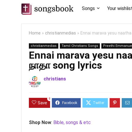
Songs
Your wishlis
Home
»
christianmedias
»
Ennai marava yesu naatha
christianmedias
Tamil Christians Songs
Preethi Emmanue
Ennai marava yesu na
நாதா song lyrics
christians
0
Save
Shop Now
:
Bible, songs & etc