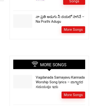
Songs
నా ప్రతి అడుగు నీ దయలో సాగెనే –
Na Prathi Adugu
More Songs
MORE SONGS
Vagdanada Samayavu Kannada
Worship Song lyrics – ವಾಗ್ದಾನದ
ಸಮಯವೂ ಇದು
More Songs