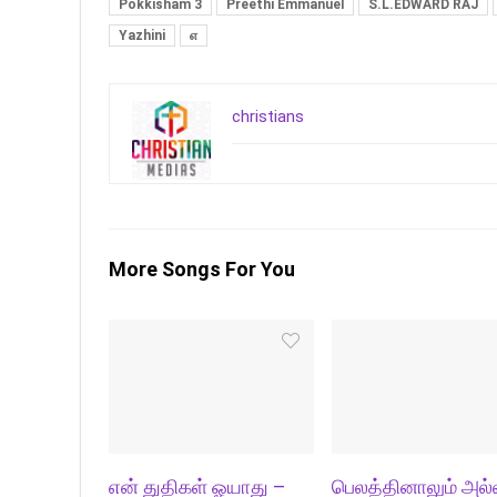
Pokkisham 3
Preethi Emmanuel
S.L.EDWARD RAJ
Yazhini
எ
christians
More Songs For You
என் துதிகள் ஓயாது –
பெலத்தினாலும் அல்