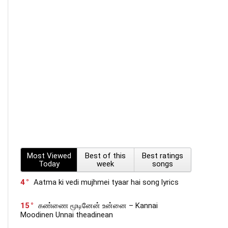
Most Viewed
Best of this
Best ratings
Today
week
songs
4
Aatma ki vedi mujhmei tyaar hai song lyrics
15
கண்ணை மூடினேன் உன்னை – Kannai
Moodinen Unnai theadinean