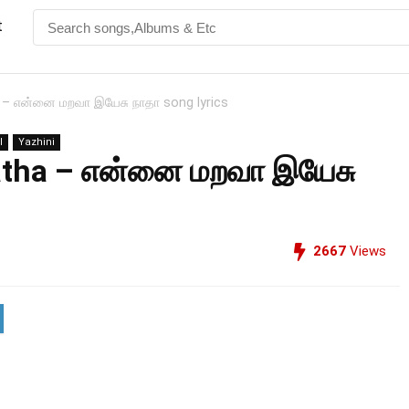
t
 – என்னை மறவா இயேசு நாதா song lyrics
l
Yazhini
atha – என்னை மறவா இயேசு
2667
Views