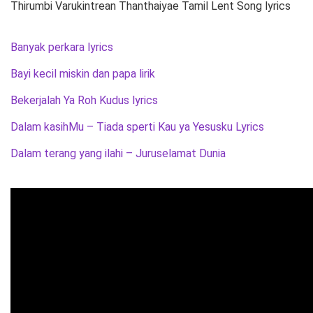
Thirumbi Varukintrean Thanthaiyae Tamil Lent Song lyrics
Banyak perkara lyrics
Bayi kecil miskin dan papa lirik
Bekerjalah Ya Roh Kudus lyrics
Dalam kasihMu – Tiada sperti Kau ya Yesusku Lyrics
Dalam terang yang ilahi – Juruselamat Dunia