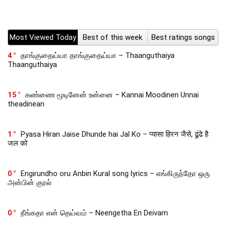
Most Viewed Today
Best of this week
Best ratings songs
4
தாங்குதைய்யா தாங்குதைய்யா – Thaanguthaiya
Thaanguthaiya
15
கண்ணை மூடினேன் உன்னை – Kannai Moodinen Unnai
theadinean
1
Pyasa Hiran Jaise Dhunde hai Jal Ko – प्यासा हिरन जैसे, ढूंढे है
जल को
0
Engirundho oru Anbin Kural song lyrics – எங்கிருந்தோ ஒரு
அன்பின் குரல்
0
நீங்கதா என் தெய்வம் – Neengetha En Deivam