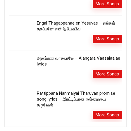
More Songs
Engal Thagappanae en Yesuvae – எங்கள்
தகப்பனே என் இயேசுவே
More Songs
அலங்கார வாசலாலே – Alangara Vaasalaalae
lyrics
More Songs
Rattippana Nanmaiyai Tharuvan promise
song lyrics – இரட்டிப்பான நன்மையை
தருவேன்
More Songs