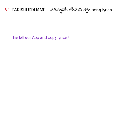
6
PARISHUDDHAME – పరిశుద్ధమే యేసుని రక్తం song lyrics
Install our App and copy lyrics !