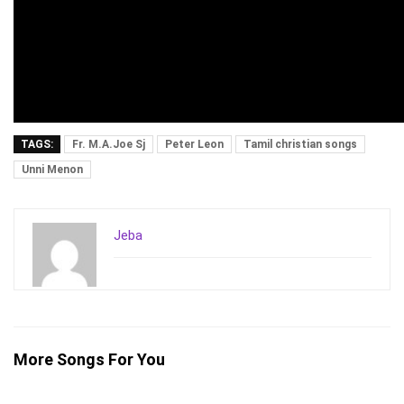
TAGS:
Fr. M.A.Joe Sj
Peter Leon
Tamil christian songs
Unni Menon
Jeba
More Songs For You