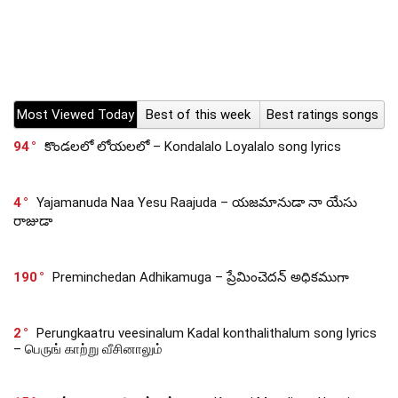
Most Viewed Today
Best of this week
Best ratings songs
94
కొండలలో లోయలలో – Kondalalo Loyalalo song lyrics
4
Yajamanuda Naa Yesu Raajuda – యజమానుడా నా యేసు
రాజుడా
190
Preminchedan Adhikamuga – ప్రేమించెదన్ అధికముగా
2
Perungkaatru veesinalum Kadal konthalithalum song lyrics
– பெருங் காற்று வீசினாலும்