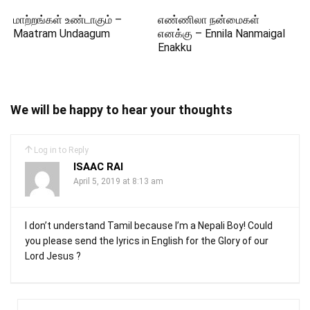
மாற்றங்கள் உண்டாகும் –
எண்ணிலா நன்மைகள்
Maatram Undaagum
எனக்கு – Ennila Nanmaigal
Enakku
We will be happy to hear your thoughts
Log in to Reply
ISAAC RAI
April 5, 2019 at 8:13 am
I don’t understand Tamil because I’m a Nepali Boy! Could
you please send the lyrics in English for the Glory of our
Lord Jesus ?