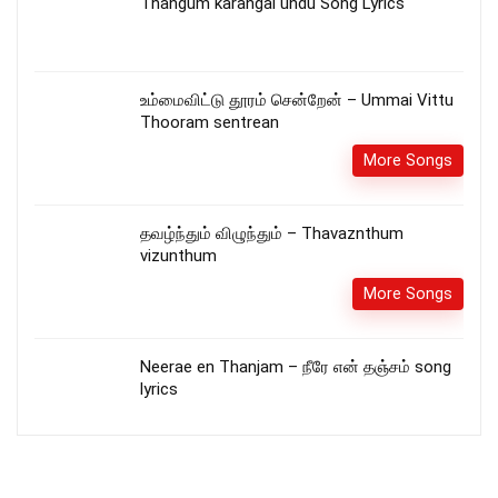
Thangum karangal undu Song Lyrics
உம்மைவிட்டு தூரம் சென்றேன் – Ummai Vittu
Thooram sentrean
More Songs
தவழ்ந்தும் விழுந்தும் – Thavaznthum
vizunthum
More Songs
Neerae en Thanjam – நீரே என் தஞ்சம் song
lyrics