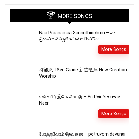
MORE SONGS
Naa Praanamaa Sannuthinchum – నా
ప్రాణమా సన్నుతించుమాయెహోవా
More Songs
祢施恩 I See Grace 新造敬拜 New Creation
Worship
என் உயிர் இயேசுவே நீர் – En Uyir Yesuvae
Neer
More Songs
போற்றுவோம் தேவனை – potruvom devanai