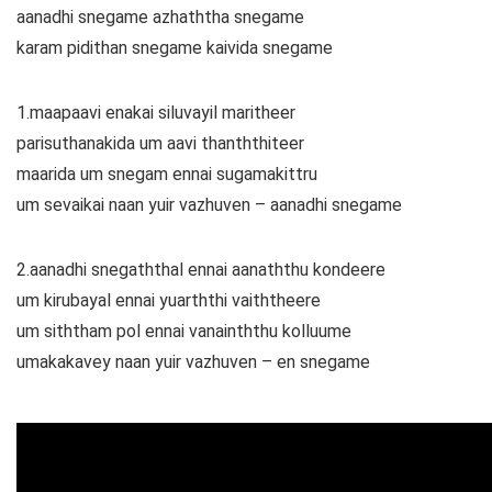
aanadhi snegame azhaththa snegame
karam pidithan snegame kaivida snegame
1.maapaavi enakai siluvayil maritheer
parisuthanakida um aavi thanththiteer
maarida um snegam ennai sugamakittru
um sevaikai naan yuir vazhuven – aanadhi snegame
2.aanadhi snegaththal ennai aanaththu kondeere
um kirubayal ennai yuarththi vaiththeere
um siththam pol ennai vanainththu kolluume
umakakavey naan yuir vazhuven – en snegame