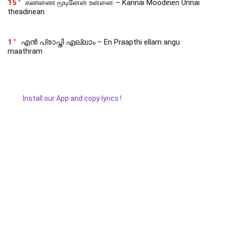
15
கண்ணை மூடினேன் உன்னை – Kannai Moodinen Unnai
theadinean
1
എൻ പ്രാപ്തി എല്ലാം – En Praapthi ellam angu
maathram
Install our App and copy lyrics !