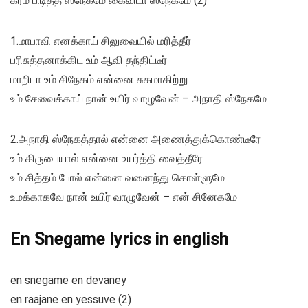
கரம் பிடித்த ஸ்நேகமே கைவிடா ஸ்நேகமே (2)
1.மாபாவி எனக்காய் சிலுவையில் மரித்தீர்
பரிசுத்தனாக்கிட உம் ஆவி தந்திட்டீர்
மாறிடா உம் சிநேகம் என்னை சுகமாகிற்று
உம் சேவைக்காய் நான் உயிர் வாழுவேன் – அநாதி ஸ்நேகமே
2.அநாதி ஸ்நேகத்தால் என்னை அணைத்துக்கொண்டீரே
உம் கிருபையால் என்னை உயர்த்தி வைத்தீரே
உம் சித்தம் போல் என்னை வனைந்து கொள்ளுமே
உமக்காகவே நான் உயிர் வாழுவேன் – என் சினேகமே
En Snegame lyrics in english
en snegame en devaney
en raajane en yessuve (2)