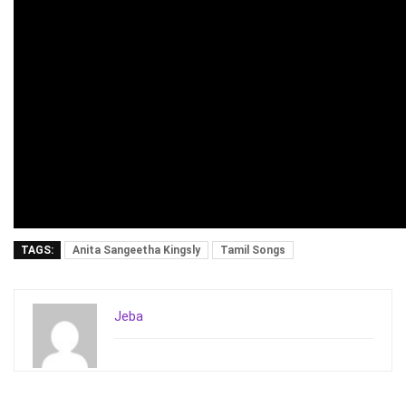
TAGS:
Anita Sangeetha Kingsly
Tamil Songs
Jeba