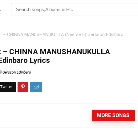
t
்ள – CHINNA MANUSHANUKULLA (Neerae 6) Gersson Edinbaro
ள்ள – CHINNA MANUSHANUKULLA
Edinbaro Lyrics
Gersson Edinbaro
MORE SONGS