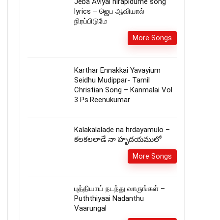
Jeba Aviyal nirapidume song
lyrics – ஜெப ஆவியால்
நிரப்பிடுமே
More Songs
Karthar Ennakkai Yavayium
Seidhu Mudippar- Tamil
Christian Song – Kanmalai Vol
3 Ps.Reenukumar
Kalakalalaḍe na hrdayamulo –
కలకలలాడే నా హృదయములో
More Songs
புத்தியாய் நடந்து வாருங்கள் –
Puththiyaai Nadanthu
Vaarungal