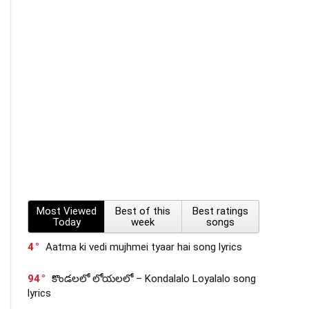
Most Viewed
Best of this
Best ratings
Today
week
songs
4
Aatma ki vedi mujhmei tyaar hai song lyrics
94
కొండలలో లోయలలో – Kondalalo Loyalalo song
lyrics