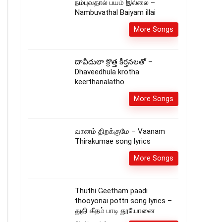
நம்புவதால் பயம் இல்லை –
Nambuvathal Baiyam illai
More Songs
దావీదులా క్రొత్త కీర్తనలతో –
Dhaveedhula krotha
keerthanalatho
More Songs
வானம் திறக்குமே – Vaanam
Thirakumae song lyrics
More Songs
Thuthi Geetham paadi
thooyonai pottri song lyrics –
துதி கீதம் பாடி தூயோனை