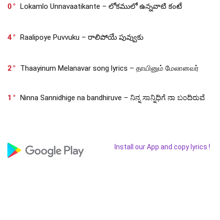
0
Lokamlo Unnavaatikante – లోకములో ఉన్నవాటి కంటే
4
Raalipoye Puvvuku – రాలిపోయే పువ్వుకు
2
Thaayinum Melanavar song lyrics – தாயினும் மேலானவர்
1
Ninna Sannidhige na bandhiruve – ನಿನ್ನ ಸಾನ್ನಿಧಿಗೆ ನಾ ಬಂದಿರುವೆ
Install our App and copy lyrics !