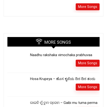
More Songs
MORE SONGS
Naadhu rakshaka vimochaka prabhuvaa
More Songs
Hosa Krupeya – ಹೊಸ ಕೃಪೆಯ ದಿನ ದಿನ ತಂದು
More Songs
ଗାଇବି ମୁଁ ତୁମ ପ୍ରେମ – Gaibi mu tuma perma