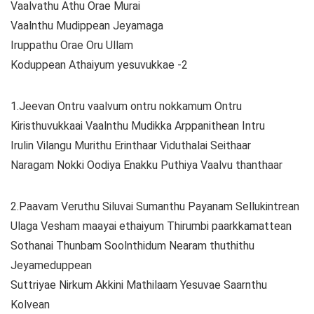
Vaalvathu Athu Orae Murai
Vaalnthu Mudippean Jeyamaga
Iruppathu Orae Oru Ullam
Koduppean Athaiyum yesuvukkae -2
1.Jeevan Ontru vaalvum ontru nokkamum Ontru
Kiristhuvukkaai Vaalnthu Mudikka Arppanithean Intru
Irulin Vilangu Murithu Erinthaar Viduthalai Seithaar
Naragam Nokki Oodiya Enakku Puthiya Vaalvu thanthaar
2.Paavam Veruthu Siluvai Sumanthu Payanam Sellukintrean
Ulaga Vesham maayai ethaiyum Thirumbi paarkkamattean
Sothanai Thunbam Soolnthidum Nearam thuthithu
Jeyameduppean
Suttriyae Nirkum Akkini Mathilaam Yesuvae Saarnthu
Kolvean