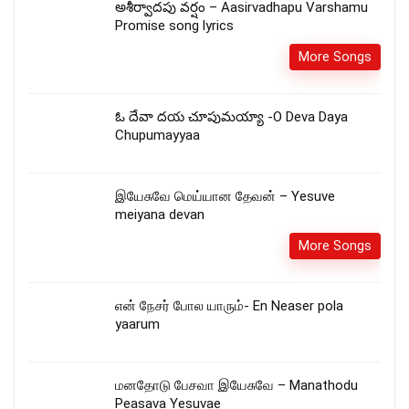
అశీర్వాదపు వర్షం – Aasirvadhapu Varshamu
Promise song lyrics
More Songs
ఓ దేవా దయ చూపుమయ్యా -O Deva Daya
Chupumayyaa
இயேசுவே மெய்யான தேவன் – Yesuve
meiyana devan
More Songs
என் நேசர் போல யாரும்- En Neaser pola
yaarum
மனதோடு பேசவா இயேசுவே – Manathodu
Peasava Yesuvae