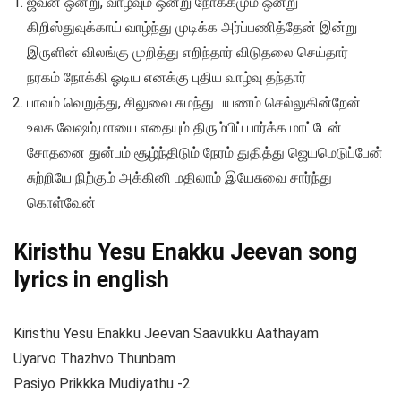
ஜீவன் ஒன்று, வாழ்வும் ஒன்று நோக்கமும் ஒன்று
கிறிஸ்துவுக்காய் வாழ்ந்து முடிக்க அர்ப்பணித்தேன் இன்று
இருளின் விலங்கு முறித்து எறிந்தார் விடுதலை செய்தார்
நரகம் நோக்கி ஓடிய எனக்கு புதிய வாழ்வு தந்தார்
பாவம் வெறுத்து, சிலுவை சுமந்து பயணம் செல்லுகின்றேன்
உலக வேஷம்,மாயை எதையும் திரும்பிப் பார்க்க மாட்டேன்
சோதனை துன்பம் சூழ்ந்திடும் நேரம் துதித்து ஜெயமெடுப்பேன்
சுற்றியே நிற்கும் அக்கினி மதிலாம் இயேசுவை சார்ந்து
கொள்வேன்
Kiristhu Yesu Enakku Jeevan song
lyrics in english
Kiristhu Yesu Enakku Jeevan Saavukku Aathayam
Uyarvo Thazhvo Thunbam
Pasiyo Prikkka Mudiyathu -2