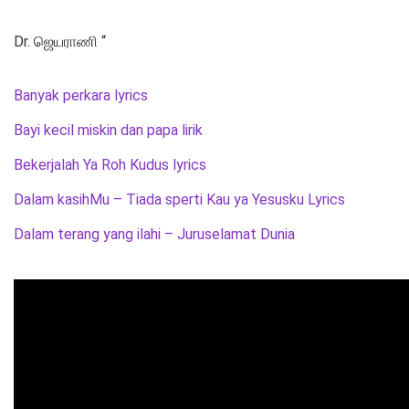
Dr. ஜெயராணி “
Banyak perkara lyrics
Bayi kecil miskin dan papa lirik
Bekerjalah Ya Roh Kudus lyrics
Dalam kasihMu – Tiada sperti Kau ya Yesusku Lyrics
Dalam terang yang ilahi – Juruselamat Dunia