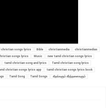
 christian songs lyrics
Bible
christianmedia
christianmedias
hristian songs lyrics
Music
new tamil christian songs lyrics
tamil christian song and lyrics
Tamil christian song lyrics
amil christian songs lyrics app
tamil christian songs lyrics book
ngs
Tamil Song
Tamil Songs
கீதங்களும் கீர்த்தனைகளும்