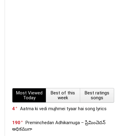
Most Viewed
Best of this
Best ratings
Today
week
songs
4
Aatma ki vedi mujhmei tyaar hai song lyrics
190
Preminchedan Adhikamuga – ప్రేమించెదన్
అధికముగా