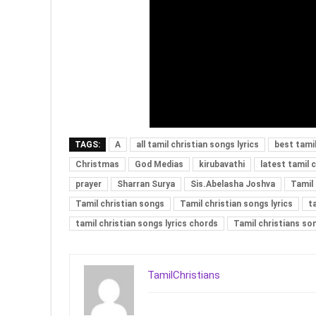
TAGS:
A
all tamil christian songs lyrics
best tamil
Christmas
God Medias
kirubavathi
latest tamil c
prayer
Sharran Surya
Sis.Abelasha Joshva
Tamil
Tamil christian songs
Tamil christian songs lyrics
t
tamil christian songs lyrics chords
Tamil christians so
TamilChristians