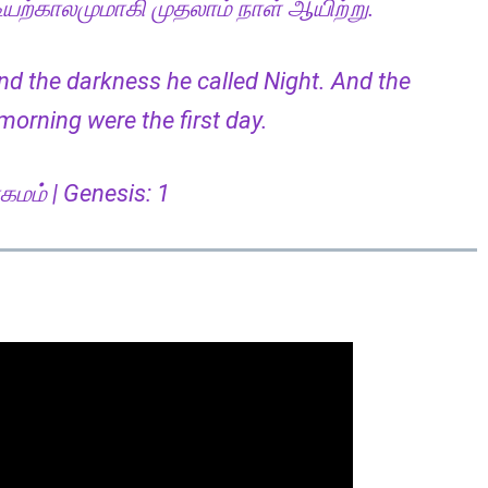
ிடியற்காலமுமாகி முதலாம் நாள் ஆயிற்று.
and the darkness he called Night. And the
morning were the first day.
மம் | Genesis: 1