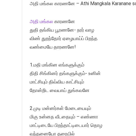
அதி மங்கல காரணனே – Athi Mangkala Karanane so
அதி மங்கல
காரணனே
துதி தங்கிய பூரணனே- நரர் வாழ
விண் துறந்தோர் ஏழையாய்ப் பிறந்த
வண்மையே தாரணனே!
1.மதி மங்கின எங்களுக்கும்
திதி சிங்கினர் தங்களுக்கும்- உனின்
மாட்சியும் திவ்விய காட்சியும்
தோன்றிட வையாய் துங்கவனே
2.முடி மன்னர்கள் மேடையையும்
மிகு உன்னத வீடதையும் – எண்ணா
மாட்டிடையே பிறந்தாட்டிடையார் தொழ
வந்தனையோ தரையில்