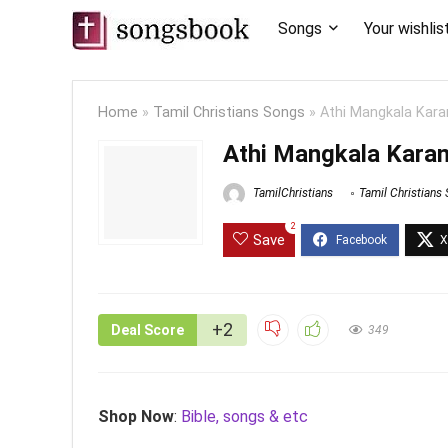
Songs
Your wishlis
Home
»
Tamil Christians Songs
»
Athi Mangkala Kar
Athi Mangkala Kara
TamilChristians
Tamil Christians
2
Save
+2
Deal Score
349
Shop Now
:
Bible, songs & etc