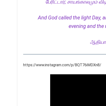
பேரிட்டார்; சாயங்காலமும் வ
And God called the light Day, 
evening and the 
ஆதியாக
https://www.instagram.com/p/BQT76iMDXn8/