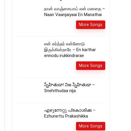
நான் வாஞ்சையாய் என் மனதை –
Naan Vaanjaiyaai En Manathai
More Songs
என் கர்த்தர் என்னோடு
இருக்கின்றாரே – En karthar
ennodu irukkindrarae
More Songs
స్నేహితుడా! నిజ స్నేహితుడా –
Snehithudaa nija
എഴുന്നേറ്റു പ്രകാശിക്ക –
Ezhunettu Prakashikka
More Songs