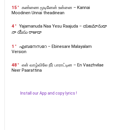
15
கண்ணை மூடினேன் உன்னை – Kannai
Moodinen Unnai theadinean
4
Yajamanuda Naa Yesu Raajuda – యజమానుడా
నా యేసు రాజుడా
1
എബനേസറേ – Ebinesare Malayalam
Version
48
என் வாழ்விலே நீர் பாராட்டின – En Vaazhvilae
Neer Paarattina
Install our App and copy lyrics !