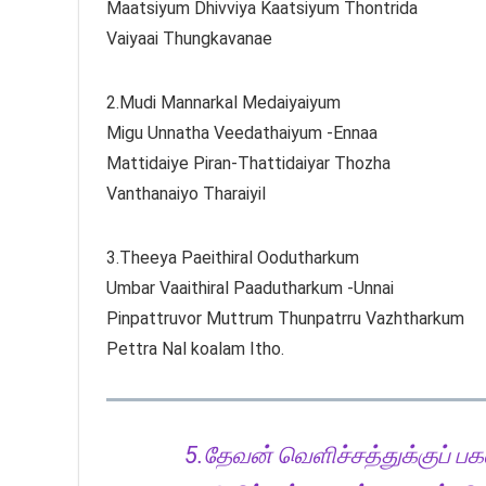
Maatsiyum Dhivviya Kaatsiyum Thontrida
Vaiyaai Thungkavanae
2.Mudi Mannarkal Medaiyaiyum
Migu Unnatha Veedathaiyum -Ennaa
Mattidaiye Piran-Thattidaiyar Thozha
Vanthanaiyo Tharaiyil
3.Theeya Paeithiral Oodutharkum
Umbar Vaaithiral Paadutharkum -Unnai
Pinpattruvor Muttrum Thunpatrru Vazhtharkum
Pettra Nal koalam Itho.
5.தேவன் வெளிச்சத்துக்குப் பகல