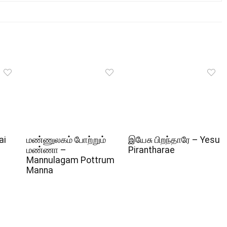
ai
மண்ணுலகம் போற்றும்
இயேசு பிறந்தாரே – Yesu
மண்ணா –
Pirantharae
Mannulagam Pottrum
Manna