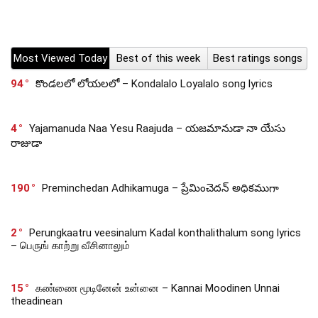
Most Viewed Today
Best of this week
Best ratings songs
94
కొండలలో లోయలలో – Kondalalo Loyalalo song lyrics
4
Yajamanuda Naa Yesu Raajuda – యజమానుడా నా యేసు
రాజుడా
190
Preminchedan Adhikamuga – ప్రేమించెదన్ అధికముగా
2
Perungkaatru veesinalum Kadal konthalithalum song lyrics
– பெருங் காற்று வீசினாலும்
15
கண்ணை மூடினேன் உன்னை – Kannai Moodinen Unnai
theadinean