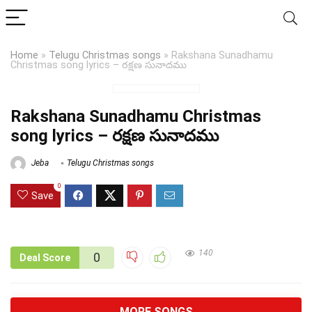
Home
»
Telugu Christmas songs
»
Rakshana Sunadhamu
Christmas song lyrics – రక్షణ సునాదము
Rakshana Sunadhamu Christmas
song lyrics – రక్షణ సునాదము
Jeba
Telugu Christmas songs
0
Save
140
0
Deal Score
MORE SONGS