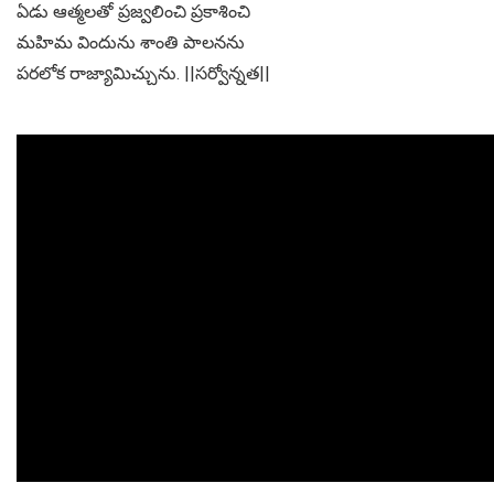
ఏడు ఆత్మలతో ప్రజ్వలించి ప్రకాశించి
మహిమ విందును శాంతి పాలనను
పరలోక రాజ్యామిచ్చును. ||సర్వోన్నత||