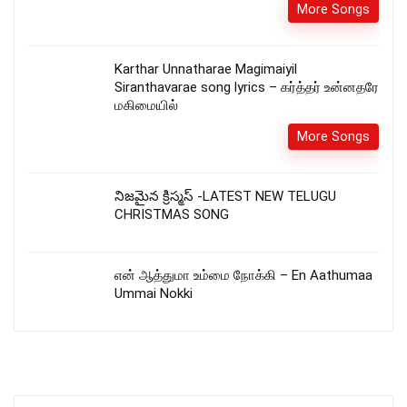
More Songs
Karthar Unnatharae Magimaiyil
Siranthavarae song lyrics – கர்த்தர் உன்னதரே
மகிமையில்
More Songs
నిజమైన క్రిస్మస్ -LATEST NEW TELUGU
CHRISTMAS SONG
என் ஆத்துமா உம்மை நோக்கி – En Aathumaa
Ummai Nokki