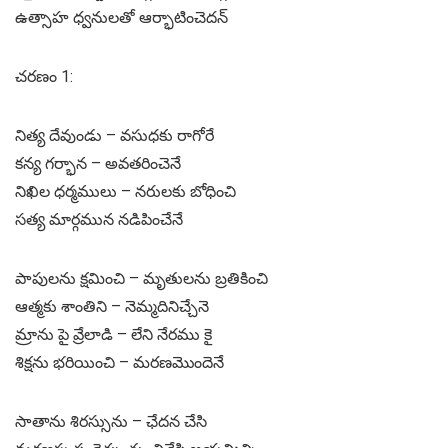
ఉత్సాహ ధ్వనులతో ఆర్భాటించెదన్
చరణం 1:
నిత్య దేవుండు – వసుధకు రాగోరే
కన్య గర్భాన – అవతరించెనే
నిఖిల ధర్మములు – నరులకు బోధించి
సత్య మార్గమున నడిపించేనే
పాపులను క్షమించి – మృతులను బ్రతికించి
ఆత్మకు శాంతిని – నెమ్మదినిచ్చేనె
మ్రాను పై వ్రేలాడి – లేని నేరము కై
శిక్షను భరియించి – మరణమొందెనే
సాతాను శిరస్సును – ఛేదన చేసి