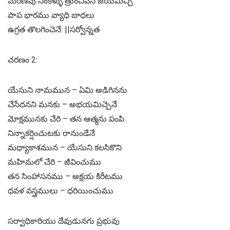
మరణపు సంకెళ్ళు త్రుంచివేసి జయమిచ్చి
పాప భారము వ్యాధి బాధలు
ఉగ్రత తొలగించెనే. ||సర్వోన్నత
చరణం 2:
యేసుని నామమున – ఏమి అడిగినను
చేసేదనని మనకు – అభయమిచ్చెనే
మోక్షమునకు చేరి – తన ఆత్మను పంపి
నిన్నాకర్షించుటకు రానుండేనే
మధ్యాకాశమున – యేసుని కలసికొని
మహిమలో చేరి – జీవించుము
తన సింహాసనము – అక్షయ కిరీటము
ధవళ వస్త్రములు – ధరియించుము
సర్వాధికారియు దేవుడునగు ప్రభువు