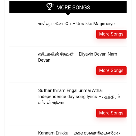
MORE SONGS
உமக்கு மகிமையே – Umakku Magimaiye
More Songs
எலியாவின் தேவன் – Eliyavin Devan Nam
Devan
More Songs
Suthanthiram Engal urimai Athai
Independence day song lyrics – சுதந்திரம்
எங்கள் உரிமை
More Songs
Kanaam Enikku – കാണാമെനിക്കെന്‍റെ