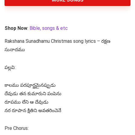
Shop Now
:
Bible, songs & etc
Rakshana Sunadhamu Christmas song lyrics – రక్షణ
సునాదము
పల్లవి:
కాలము పరపూర్ణమైనప్పుడు
దేవుడు తన కుమారుని పంపెను
రూపము లేని ఆ దేవుడు
నర రూపాన క్షితిని అవతరించెనే
Pre Chorus: