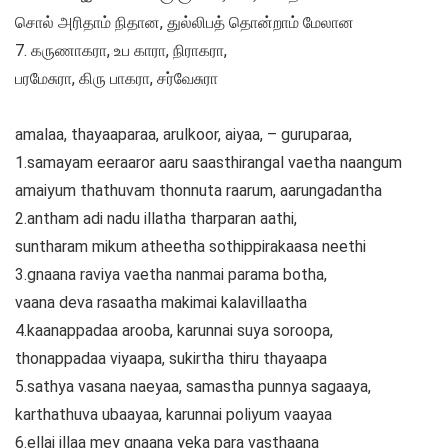
சொல் அரிதாம் நிதான, துல்லிபத் தொன்றாம் மேலான
7. கருணாகரா, உப காரா, நிராகரா,
பரமேசுரா, கிரு பாகரா, சர்வேசுரா
amalaa, thayaaparaa, arulkoor, aiyaa, – guruparaa,
1.samayam eeraaror aaru saasthirangal vaetha naangum
amaiyum thathuvam thonnuta raarum, aarungadantha
2.antham adi nadu illatha tharparan aathi,
suntharam mikum atheetha sothippirakaasa neethi
3.gnaana raviya vaetha nanmai parama botha,
vaana deva rasaatha makimai kalavillaatha
4.kaanappadaa arooba, karunnai suya soroopa,
thonappadaa viyaapa, sukirtha thiru thayaapa
5.sathya vasana naeyaa, samastha punnya sagaaya,
karthathuva ubaayaa, karunnai poliyum vaayaa
6.ellai illaa mey gnaana yeka para vasthaana