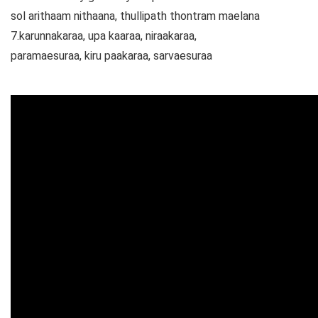
sol arithaam nithaana, thullipath thontram maelana
7.karunnakaraa, upa kaaraa, niraakaraa,
paramaesuraa, kiru paakaraa, sarvaesuraa