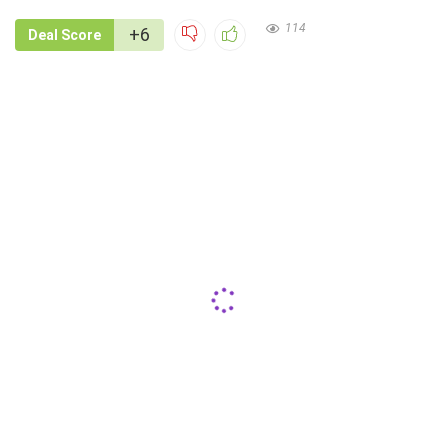
114
+6
Deal Score