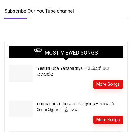
Subscribe Our YouTube channel
MOST VIEWED SONGS
Yesuni Oba Yahapathya – යේසුනී ඔබ
යහපත්ය
More Songs
ummai pola theivam illai lyrics – உம்மைப்
போல தெய்வம் இல்லை
More Songs