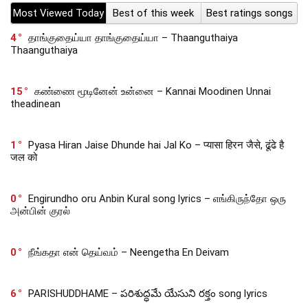
Most Viewed Today
Best of this week
Best ratings songs
4
தாங்குதைய்யா தாங்குதைய்யா – Thaanguthaiya
Thaanguthaiya
15
கண்ணை மூடினேன் உன்னை – Kannai Moodinen Unnai
theadinean
1
Pyasa Hiran Jaise Dhunde hai Jal Ko – प्यासा हिरन जैसे, ढूंढे है
जल को
0
Engirundho oru Anbin Kural song lyrics – எங்கிருந்தோ ஒரு
அன்பின் குரல்
0
நீங்கதா என் தெய்வம் – Neengetha En Deivam
6
PARISHUDDHAME – పరిశుద్ధమే యేసుని రక్తం song lyrics