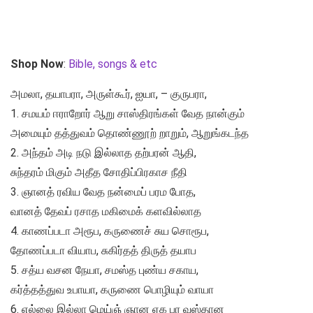
Shop Now
:
Bible, songs & etc
அமலா, தயாபரா, அருள்கூர், ஐயா, – குருபரா,
1. சமயம் ஈராறோர் ஆறு சாஸ்திரங்கள் வேத நான்கும்
அமையும் தத்துவம் தொண்ணூற் றாறும், ஆறுங்கடந்த
2. அந்தம் அடி நடு இல்லாத தற்பரன் ஆதி,
சுந்தரம் மிகும் அதீத சோதிப்பிரகாச நீதி
3. ஞானத் ரவிய வேத நன்மைப் பரம போத,
வானத் தேவப் ரசாத மகிமைக் களவில்லாத
4. காணப்படா அரூப, கருணைச் சுய சொரூப,
தோணப்படா வியாப, சுகிர்தத் திருத் தயாப
5. சத்ய வசன நேயா, சமஸ்த புண்ய சகாய,
கர்த்தத்துவ உபாயா, கருணை பொழியும் வாயா
6. எல்லை இல்லா மெய்ஞ் ஞான ஏக பர வஸ்தான