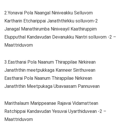
2.Yonavai Pola Naangal Niniveakku Selluvom
Kartharin Etcharippai Janaththirkku solluvom-2
Janagal Manathirumba Niniveayil Kaathiruppim
Elupputhal Kandavudan Devanukku Nantri solluvom -2 –
Maattriduvom
3.Eastharai Pola Naanum Thirappilae Nirkirean
Janaththin meetpukkaga Kanneer Sinthuvean
Eastharai Pola Naanum Thirappilae Nirkirean
Janaththin Meetpukaga Ubavaasam Pannuvean
Marithalaum Marippeanae Rajavai Vidamattean
Ratchippai Kandavudan Yesuvai Uyarthiduvean -2 –
Maattriduvom