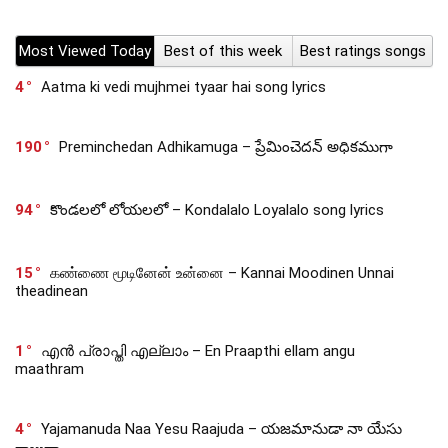
Most Viewed Today
Best of this week
Best ratings songs
4
Aatma ki vedi mujhmei tyaar hai song lyrics
190
Preminchedan Adhikamuga – ప్రేమించెదన్ అధికముగా
94
కొండలలో లోయలలో – Kondalalo Loyalalo song lyrics
15
கண்ணை மூடினேன் உன்னை – Kannai Moodinen Unnai
theadinean
1
എൻ പ്രാപ്തി എല്ലാം – En Praapthi ellam angu
maathram
4
Yajamanuda Naa Yesu Raajuda – యజమానుడా నా యేసు