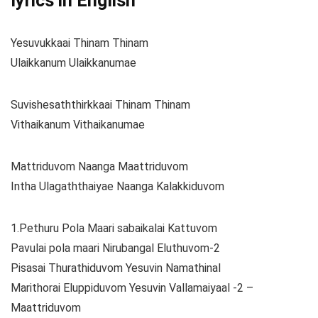
lyrics in English
Yesuvukkaai Thinam Thinam
Ulaikkanum Ulaikkanumae
Suvishesaththirkkaai Thinam Thinam
Vithaikanum Vithaikanumae
Mattriduvom Naanga Maattriduvom
Intha Ulagaththaiyae Naanga Kalakkiduvom
1.Pethuru Pola Maari sabaikalai Kattuvom
Pavulai pola maari Nirubangal Eluthuvom-2
Pisasai Thurathiduvom Yesuvin Namathinal
Marithorai Eluppiduvom Yesuvin Vallamaiyaal -2 –
Maattriduvom