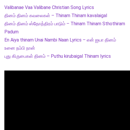
Valibanae Vaa Valibane Christian Song Lyrics
தினம் தினம் கவலைகள் – Thinam Thinam kavalaigal
தினம் தினம் ஸ்தோத்திரம் பாடும் – Thinam Thinam Sthothiram
Padum
En Aiya thinam Unai Nambi Naan Lyrics – என் ஐயா தினம்
உனை நம்பி நான்
புது கிருபைகள் தினம் – Puthu kirubaigal Thinam lyrics