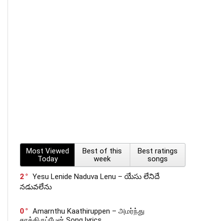
Most Viewed
Best of this
Best ratings
Today
week
songs
2
Yesu Lenide Naduva Lenu – యేసు లేనిదే
నడువలేను
0
Amarnthu Kaathiruppen – அமர்ந்து
காத்திருப்பேன் Song lyrics