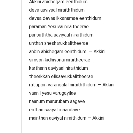
Akkini abishegam eenthidum
deva aaviyaal niraiththidum
devaa devaa ikkanamae eenthidum
paraman Yesuvai niraitheerae
parisuththa aaviyaal niraithidum
unthan shesharukkalitheerae
anbin abishegam eenthidum — Akkini
simson kidhiyonai niraitheerae
kartharin aaviyaal niraithidum
theerkkan elisaavukkalitheerae
rattippin varangalal niraiththidum — Akkini
vaanil yesu varugayilae
naanum marurubam aagave
enthan saayal maaridave
mainthan aaviyal niraithidum — Akkini