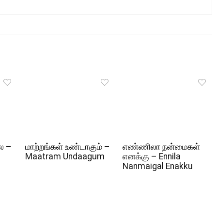
ல –
மாற்றங்கள் உண்டாகும் –
எண்ணிலா நன்மைகள்
Maatram Undaagum
எனக்கு – Ennila
Nanmaigal Enakku