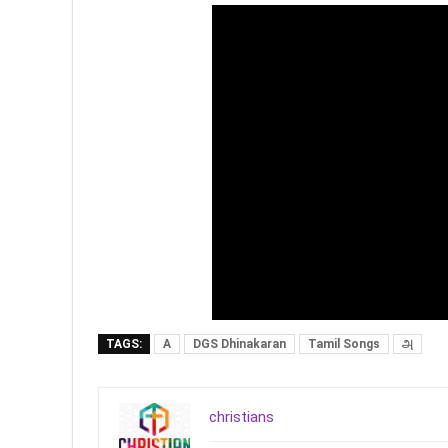
TAGS:
A
DGS Dhinakaran
Tamil Songs
அ
christians