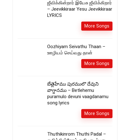
ஜீவிக்கின்றார் இயேசு ஜீவிக்கிறார்
– Jeevikkiraar Yesu Jeevikkiraar
LYRICS
More Songs
Oozhiyam Seivathu Thaan –
ஊழியம் செய்வது தான்
More Songs
బేత్లెహేము పురములొ దేవుని
వాగ్దానము – Betlehemu
puramulo devuni vaagdanamu
song lyrics
More Songs
Thuthikinrom Thuthi Padal –