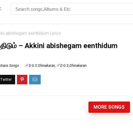
t
kkini abishegam eenthidum Lyrics
்திடும் – Akkini abishegam eenthidum
stians Songs
D.G.S Dhinakaran
,
D.G.S.Dhinakaran
MORE SONGS