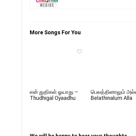
More Songs For You
என் துதிகள் ஓயாது –
பெலத்தினாலும் அல்
Thudhigal Oyaadhu
Belathinalum Alla
We will be happy to hear your thoughts