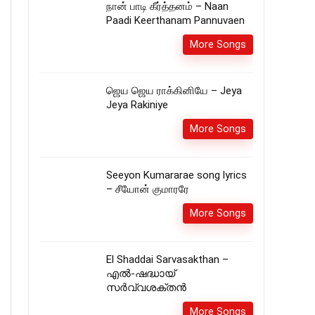
நான் பாடி கீர்த்தனம் – Naan
Paadi Keerthanam Pannuvaen
More Songs
ஜெய ஜெய ராக்கினியே – Jeya
Jeya Rakiniye
More Songs
Seeyon Kumararae song lyrics
– சீயோன் குமாரரே
More Songs
El Shaddai Sarvasakthan –
എൽ-ഷദ്ധായ്‌
സർവ്വശക്തൻ
More Songs