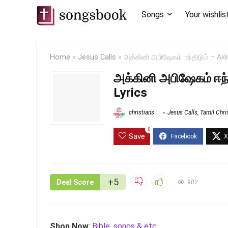
Songs
Your wishlis
Home
»
Jesus Calls
»
அக்கினி அபிஷேகம் ஈந்திடும் – A
அக்கினி அபிஷேகம் ஈந
Lyrics
christians
Jesus Calls
,
Tamil Chri
0
Save
+5
Deal Score
902
Shop Now
:
Bible, songs & etc